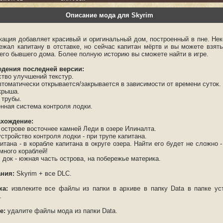
Описание мода для Skyrim
ация добавляет красивый и оригинальный дом, построенный в пне. Нек
ежал капитану в отставке, но сейчас капитан мёртв и вы можете взять
 его бывшего дома. Более полную историю вы сможете найти в игре.
дения последней версии:
ство улучшений текстур.
втоматически открывается/закрывается в зависимости от времени суток.
крыша.
 трубы.
ённая система контроля лодки.
хождение:
 острове восточнее камней Леди в озере Илиналта.
стройство контроля лодки - при трупе капитана.
итана - в корабле капитана в округе озера. Найти его будет не сложно -
 много кораблей!
 док - южная часть острова, на побережье материка.
ния:
Skyrim + все DLC.
ка:
извлеките все файлы из папки в архиве в папку Data в папке ус
.
е:
удалите файлы мода из папки Data.