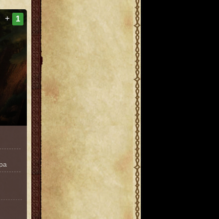
+
1
ра