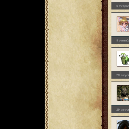
6 феврал
8 сентяб
29 авгус
29 авгус