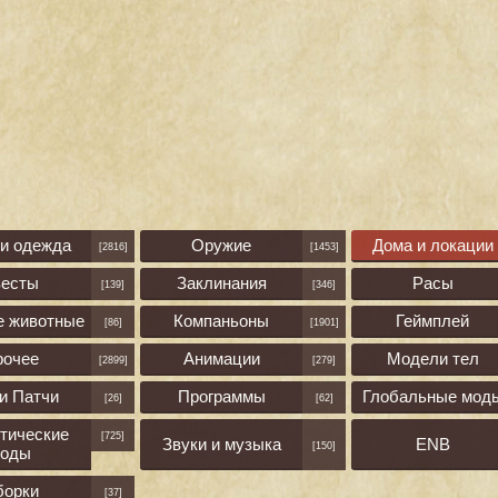
 и одежда
Оружие
Дома и локации
[2816]
[1453]
весты
Заклинания
Расы
[139]
[346]
е животные
Компаньоны
Геймплей
[86]
[1901]
рочее
Анимации
Модели тел
[2899]
[279]
и Патчи
Программы
Глобальные мод
[26]
[62]
тические
[725]
Звуки и музыка
ENB
[150]
оды
борки
[37]