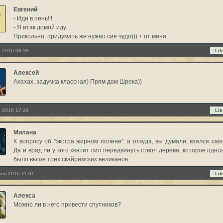
Евгений
- Иди в пень!!!
- Я итак домой иду...
Прикольно, придумать же нужно сие чудо))) + от меня
а 2016 08:38
Lik
Алексей
Ахахах, задумка классная) Прям дом Шрека))
 2016 17:29
Lik
Милана
К вопросу об "экстра жирном полене": а откуда, вы думали, взялся сам
Да и вряд ли у кого хватит сил передвинуть ствол дерева, которое одно
было выше трех скайримских великанов...
ля 2016 11:01
Lik
Алекса
Можно ли в него привести спутников?