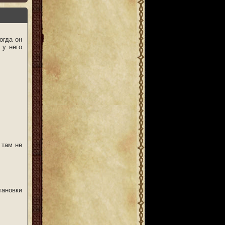
огда он
 у него
 там не
тановки