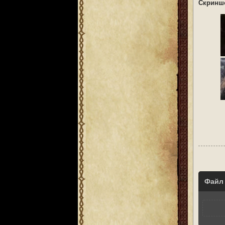
Скринш
Файл