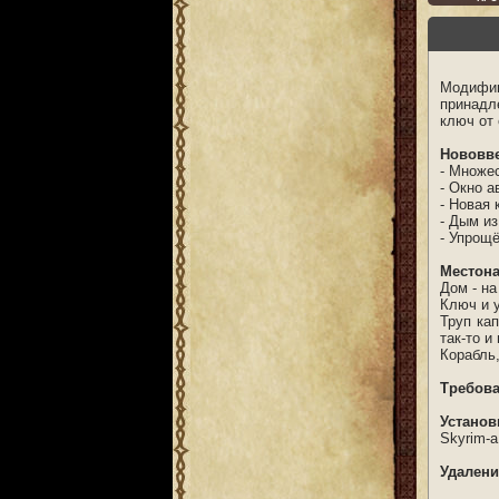
Модифик
принадл
ключ от
Нововве
- Множе
- Окно а
- Новая 
- Дым из
- Упрощ
Местона
Дом - на
Ключ и у
Труп кап
так-то и
Корабль,
Требова
Установ
Skyrim-а
Удалени