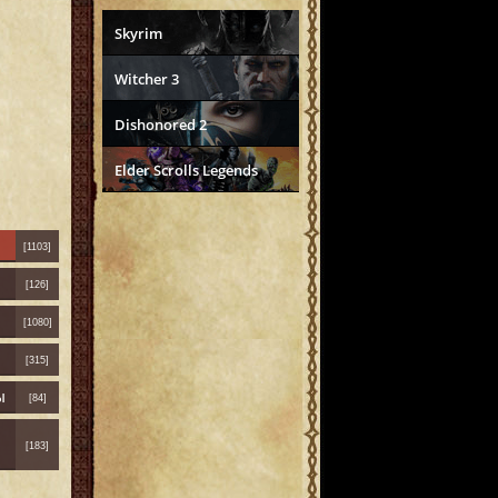
Skyrim
Witcher 3
Dishonored 2
Elder Scrolls Legends
[1103]
[126]
[1080]
[315]
ы
[84]
[183]