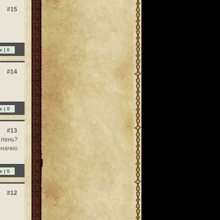
#15
e |
0
#14
e |
0
#13
 пень?
значно
e |
0
#12