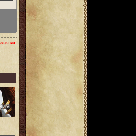
зрешения
..