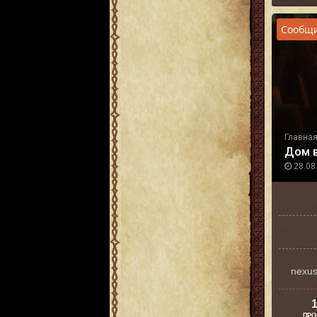
Сообщи
Главна
Дом 
28.08.
nexu
1
ПРО