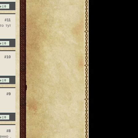
e |
0
#11
то тут
e |
0
#10
e |
0
#9
e |
0
#8
енно ,