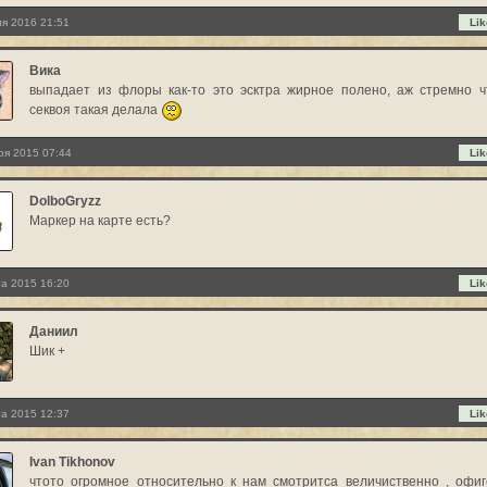
я 2016 21:51
Lik
Вика
выпадает из флоры как-то это эсктра жирное полено, аж стремно ч
секвоя такая делала
ря 2015 07:44
Lik
DolboGryzz
Маркер на карте есть?
та 2015 16:20
Lik
Даниил
Шик +
та 2015 12:37
Lik
Ivan Tikhonov
чтото огромное относительно к нам смотритса величиственно , офиг