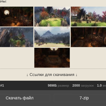
оты:
↓ Ссылки для скачивания ↓
98МБ
размер
2000
загрузок
1.0
в
Скачать файл
7-zip