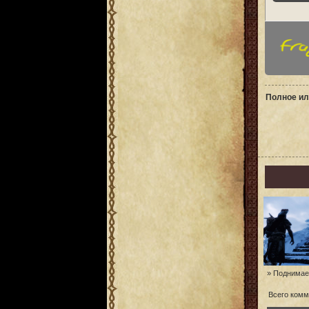
Полное ил
» Поднимаем
Всего комм