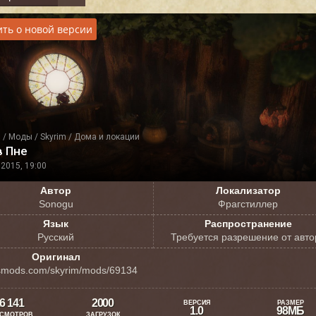
ть о новой версии
я
/
Моды
/
Skyrim
/
Дома и локации
в Пне
2015, 19:00
Автор
Локализатор
Sonogu
Фрагстиллер
Язык
Распространение
Русский
Требуется разрешение от авто
Оригинал
smods.com/skyrim/mods/69134
6 141
2000
ВЕРСИЯ
РАЗМЕР
1.0
98МБ
СМОТРОВ
ЗАГРУЗОК