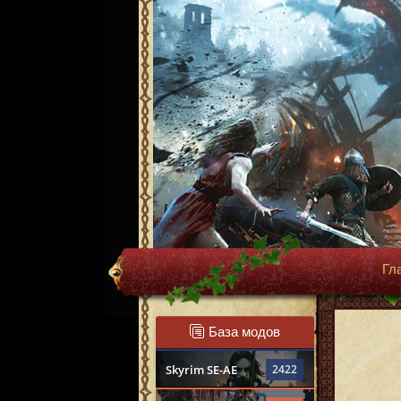
Гл
База модов
Skyrim SE-AE
2422