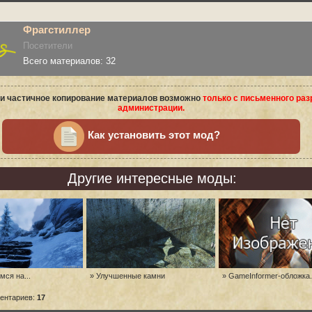
Фрагстиллер
Посетители
Всего материалов: 32
и частичное копирование материалов возможно
только с письменного ра
администрации.
Как установить этот мод?
Другие интересные моды:
ся на...
» Улучшенные камни
» GameInformer-обложка.
ентариев:
17