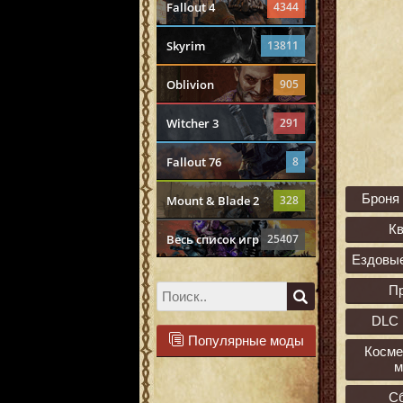
Fallout 4
4344
Skyrim
13811
Oblivion
905
Witcher 3
291
Fallout 76
8
Броня
Mount & Blade 2
328
К
Весь список игр
25407
Ездовы
П
DLC 
Популярные моды
Косме
м
С