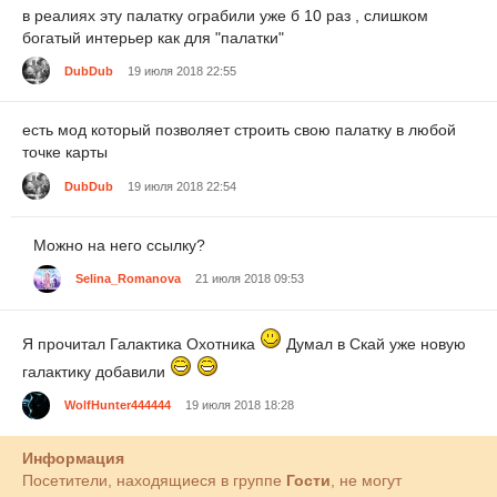
в реалиях эту палатку ограбили уже б 10 раз , слишком
богатый интерьер как для "палатки"
DubDub
19 июля 2018 22:55
есть мод который позволяет строить свою палатку в любой
точке карты
DubDub
19 июля 2018 22:54
Можно на него ссылку?
Selina_Romanova
21 июля 2018 09:53
Я прочитал Галактика Охотника
Думал в Скай уже новую
галактику добавили
WolfHunter444444
19 июля 2018 18:28
Информация
Посетители, находящиеся в группе
Гости
, не могут