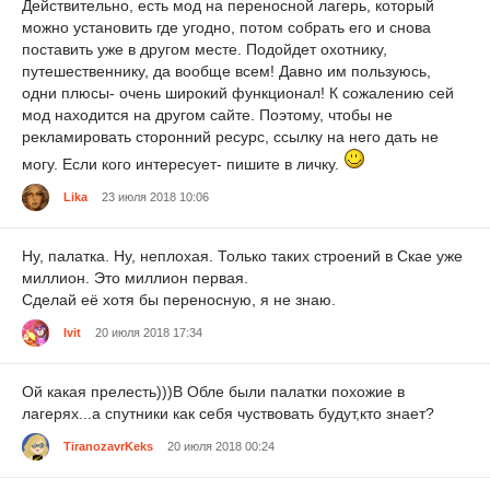
Действительно, есть мод на переносной лагерь, который
можно установить где угодно, потом собрать его и снова
поставить уже в другом месте. Подойдет охотнику,
путешественнику, да вообще всем! Давно им пользуюсь,
одни плюсы- очень широкий функционал! К сожалению сей
мод находится на другом сайте. Поэтому, чтобы не
рекламировать сторонний ресурс, ссылку на него дать не
могу. Если кого интересует- пишите в личку.
Lika
23 июля 2018 10:06
Ну, палатка. Ну, неплохая. Только таких строений в Скае уже
миллион. Это миллион первая.
Сделай её хотя бы переносную, я не знаю.
Ivit
20 июля 2018 17:34
Ой какая прелесть)))В Обле были палатки похожие в
лагерях...а спутники как себя чуствовать будут,кто знает?
TiranozavrKeks
20 июля 2018 00:24