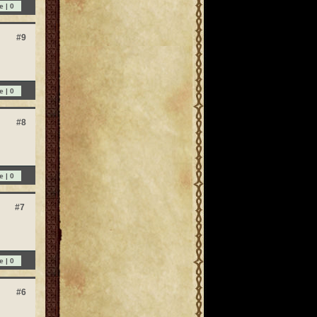
e |
0
#9
e |
0
#8
e |
0
#7
e |
0
#6