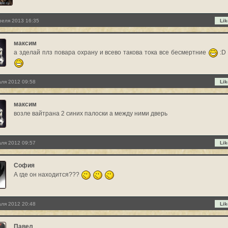
реля 2013 16:35
Lik
максим
а зделай плз повара охрану и всево такова тока все бесмертние
:
ля 2012 09:58
Lik
максим
возле вайтрана 2 синих палоски а между ними дверь
ля 2012 09:57
Lik
София
А где он находится???
ля 2012 20:48
Lik
Павел