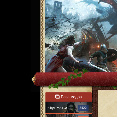
Гл
База модов
Skyrim SE-AE
2422