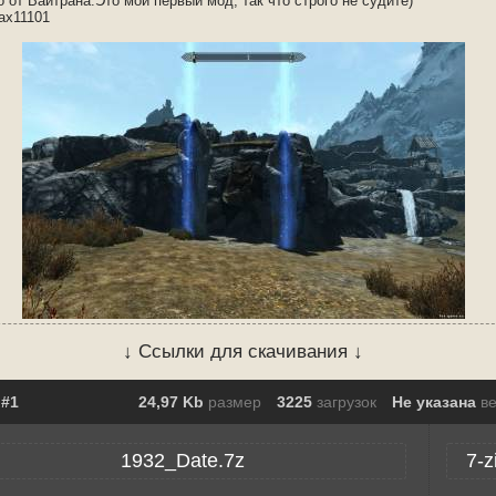
 от Вайтрана.Это мой первый мод, так что строго не судите)
ax11101
↓ Ссылки для скачивания ↓
24,97 Kb
размер
3225
загрузок
Не указана
в
1932_Date.7z
7-z