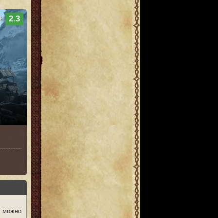
+
2.3
 можно