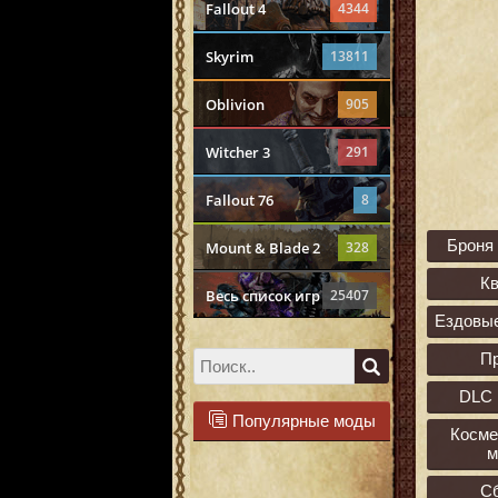
Fallout 4
4344
Skyrim
13811
Oblivion
905
Witcher 3
291
Fallout 76
8
Броня
Mount & Blade 2
328
К
Весь список игр
25407
Ездовы
П
DLC 
Популярные моды
Косме
м
С