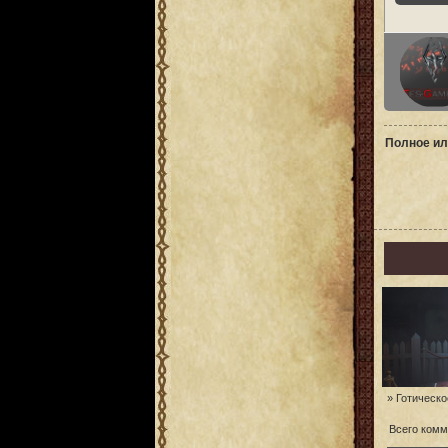
Полное ил
» Готическое
Всего комм