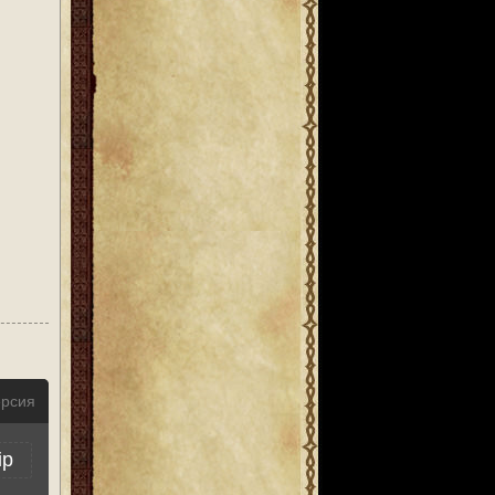
ерсия
ip