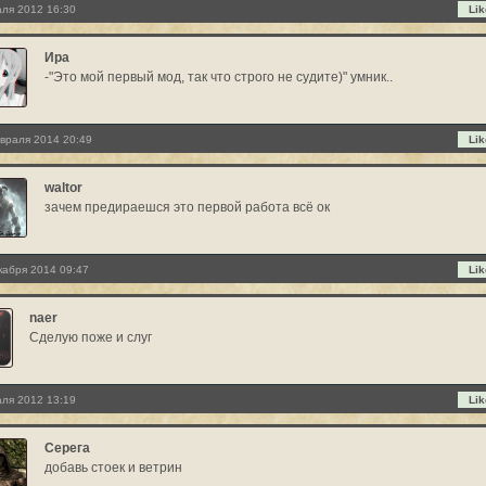
ля 2012 16:30
Lik
Ира
-"Это мой первый мод, так что строго не судите)" умник..
враля 2014 20:49
Lik
waltor
зачем предираешся это первой работа всё ок
кабря 2014 09:47
Lik
naer
Сделую поже и слуг
ля 2012 13:19
Lik
Серега
добавь стоек и ветрин