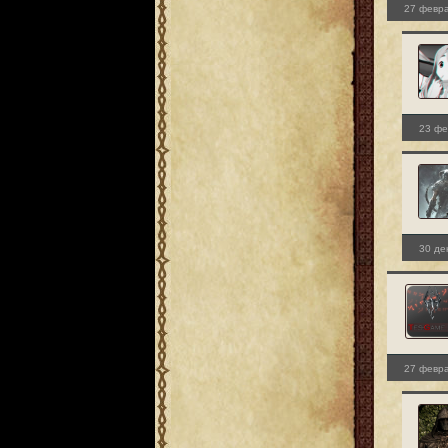
27 февра
23 фе
30 де
27 февра