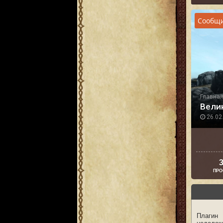
Сообщи
Главна
Велик
26.02.
3
ПРО
Плагин 