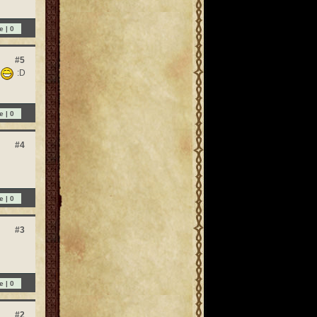
e |
0
#5
D
:D
e |
0
#4
e |
0
#3
e |
0
#2