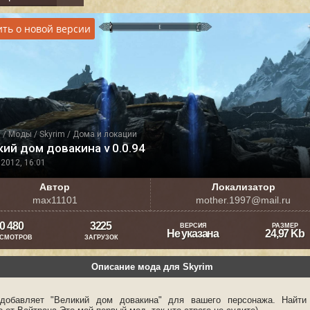
ть о новой версии
я
/
Моды
/
Skyrim
/
Дома и локации
ий дом довакина v 0.0.94
2012, 16:01
Автор
Локализатор
max11101
mother.1997@mail.ru
0 480
3225
ВЕРСИЯ
РАЗМЕР
Не указана
24,97 Kb
СМОТРОВ
ЗАГРУЗОК
Описание мода для Skyrim
добавляет "Великий дом довакина" для вашего персонажа. Найти