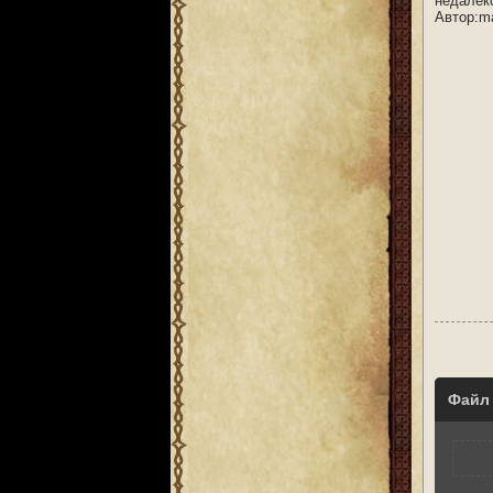
недалеко
Автор:m
Файл