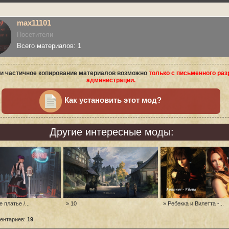
max11101
Посетители
Всего материалов: 1
и частичное копирование материалов возможно
только с письменного ра
администрации.
Как установить этот мод?
Другие интересные моды:
 платье /...
» 10
» Ребекка и Вилетта -...
ентариев:
19