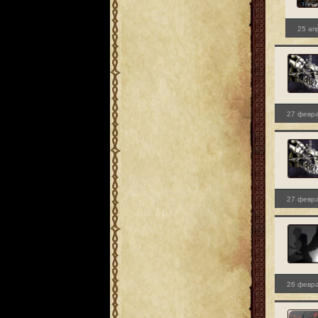
25 ап
27 февра
27 февра
26 февра