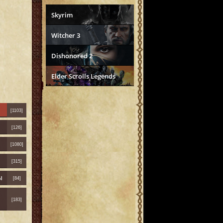
Skyrim
Witcher 3
Dishonored 2
Elder Scrolls Legends
[1103]
[126]
[1080]
[315]
ы
[84]
[183]