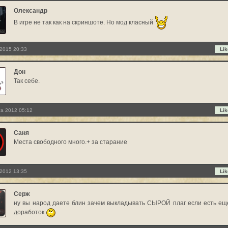
Олександр
В игре не так как на скриншоте. Но мод класный
2015 20:33
Lik
Дон
Так себе.
та 2012 05:12
Lik
Саня
Места свободного много.+ за старание
2012 13:35
Lik
Серж
ну вы народ даете блин зачем выкладывать СЫРОЙ плаг если есть ещ
доработок