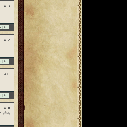
#13
e |
0
#12
e |
0
#11
e |
0
#10
е уйму