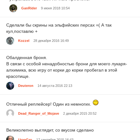
GanRider
9 июня 2018 10:54
Сделали бы скрины на эльфийских персах =( А так
кул,поставлю +
Kozzel
28 декабря 2016 16:49
Обалденная броня.
В связи с особой ненадобностью брони для моего лукаря-
алхимика, всю игру от корки до корки пробегал в этой
красотище.
Deuteron
14 августа 2016 22:13
Отличный реплейсер! Один из немногих.
Dead_Ranger_of_Mojave
2 декабря 2015 20:52
Великолепно выглядит, со вкусом сделано
UragGro
17 сентября 2015 16:43