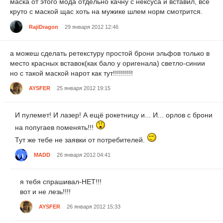
маска от этого мода отдельно качну с нексуса и вставил, все
круто с маской щас хоть на мужике шлем норм смотрится.
RajiDragon
29 января 2012 12:46
а можеш сделать ретекстуру простой брони эльфов только в
место красных вставок(как бало у оригенала) светло-синии
но с такой маской нарот как тут!!!!!!!!!!
AYSFER
25 января 2012 19:15
И пулемет! И лазер! А ещё рокетницу и... И... орлов с брони
на попугаев поменять!!!
Тут же тебе не заявки от потребителей.
MADD
26 января 2012 04:41
я тебя спрашивал-НЕТ!!!
вот и не лезь!!!!
AYSFER
26 января 2012 15:33