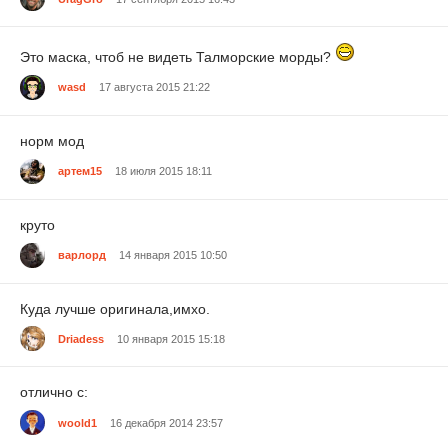
Это маска, чтоб не видеть Талморские морды?
wasd
17 августа 2015 21:22
норм мод
артем15
18 июля 2015 18:11
круто
варлорд
14 января 2015 10:50
Куда лучше оригинала,имхо.
Driadess
10 января 2015 15:18
отлично с:
woold1
16 декабря 2014 23:57