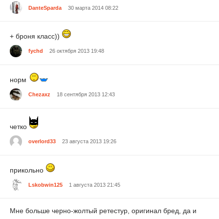
DanteSparda
30 марта 2014 08:22
+ броня класс))
fychd
26 октября 2013 19:48
норм
Chezaxz
18 сентября 2013 12:43
четко
overlord33
23 августа 2013 19:26
прикольно
Lskobwin125
1 августа 2013 21:45
Мне больше черно-жолтый ретестур, оригинал бред, да и