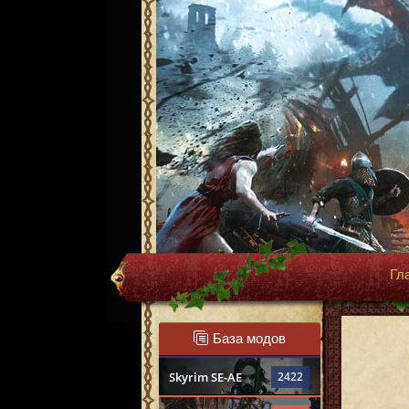
Гл
База модов
Skyrim SE-AE
2422