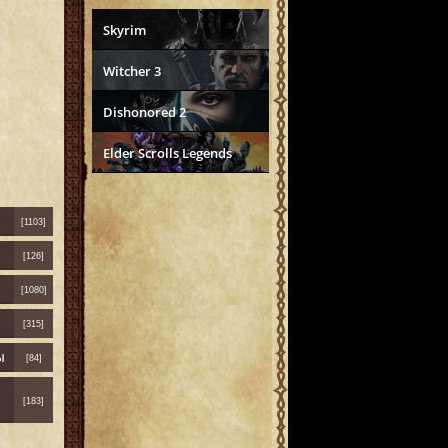
Skyrim
Witcher 3
Dishonored 2
Elder Scrolls Legends
[1103]
[126]
[1080]
[315]
ы
[84]
[183]