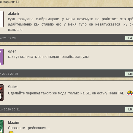
ентариев:
11
alaknir
сука граждане скайримщане .у меня почемуто не работает это гр
адайтемменю как ставлю его у меня тупо он незапускается .ну с
всмысле
2021 09:20
Lik
олег
как тут скачивать вечно выдает ошибка загрузки
я 2021 20:35
Lik
Sulim
Сделайте перевод такого же мода, только на SE, он есть у Team TAL
ря 2020 20:31
Lik
Maxim
Снова эти требования....