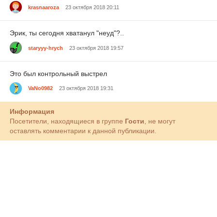
krasnaaroza
23 октября 2018 20:11
Эрик, ты сегодня хватанул "неуд"?..
staryyy-hrych
23 октября 2018 19:57
Это был контрольный выстрел
VaNo0982
23 октября 2018 19:31
Информация
Посетители, находящиеся в группе
Гости
, не могут
оставлять комментарии к данной публикации.