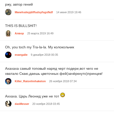
ржу, автор гений
Mwwhsdeyjdiffudsyfsgsfkdf
14 июня 2019 19:46
THIS IS BULLSHIT!
Алвор
25 марта 2019 16:49
Oh, you toch my Tra-la-la. My колокольчик
evangalie
9 декабря 2018 00:35
Ахахаха самый топовый наряд черт подери,вот чего не
хватало Скаю,даешь цветочных фей(зачёркнуто)принцев!
Killer_Ratonhnhaketon
26 ноября 2018 07:34
Аххаха. Царь Леонид уже не тот
dasMesser
20 ноября 2018 03:45