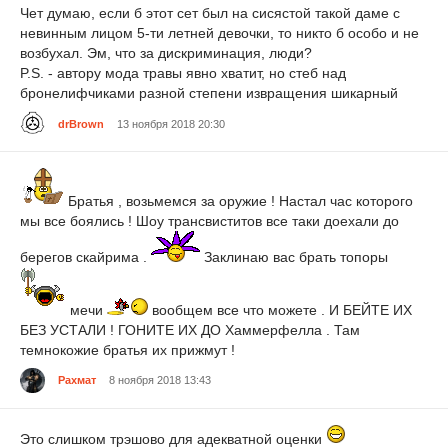
Чет думаю, если б этот сет был на сисястой такой даме с
невинным лицом 5-ти летней девочки, то никто б особо и не
возбухал. Эм, что за дискриминация, люди?
P.S. - автору мода травы явно хватит, но стеб над
бронелифчиками разной степени извращения шикарный
drBrown
13 ноября 2018 20:30
Братья , возьмемся за оружие ! Настал час которого
мы все боялись ! Шоу трансвиститов все таки доехали до
берегов скайрима .
Заклинаю вас брать топоры
мечи
вообщем все что можете . И БЕЙТЕ ИХ
БЕЗ УСТАЛИ ! ГОНИТЕ ИХ ДО Хаммерфелла . Там
темнокожие братья их прижмут !
Рахмат
8 ноября 2018 13:43
Это слишком трэшово для адекватной оценки