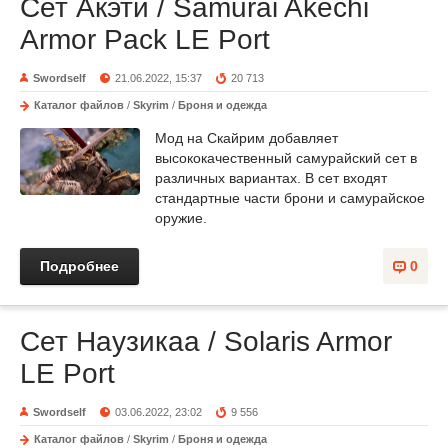
Сет Акэти / Samurai Akechi
Armor Pack LE Port
Swordself
21.06.2022, 15:37
20 713
Каталог файлов
/
Skyrim
/
Броня и одежда
Мод на Скайрим добавляет
высококачественный самурайский сет в
различных вариантах. В сет входят
стандартные части брони и самурайское
оружие.
Подробнее
0
Сет Наузикаа / Solaris Armor
LE Port
Swordself
03.06.2022, 23:02
9 556
Каталог файлов
/
Skyrim
/
Броня и одежда