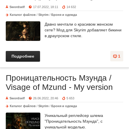
Swordself
17.07.2022, 18:11
14 632
Каталог файлов
/
Skyrim
/
Броня и одежда
Давно мечтали о красивом женском
сете? Мод для Skyrim добавляет бикини
в драугрском стиле.
Подробнее
1
Проницательность Мзунда /
Visage of Mzund - My version
Swordself
26.06.2022, 20:46
5 653
Каталог файлов
/
Skyrim
/
Броня и одежда
Уникальный реплейсер шлема
"Проницательность Мзунда", с
уникальной моделью.