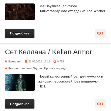
Сет Наузикаа (элитного
Нильфгаардского отряда) из The Witcher.
Подробнее
1
Сет Келлана / Kellan Armor
Swordself
31.05.2022, 16:18
9 758
Каталог файлов
/
Skyrim
/
Броня и одежда
Новый качественный сет для мужских и
женских персонажей. Без поддержки
HDT.
Подробнее
1