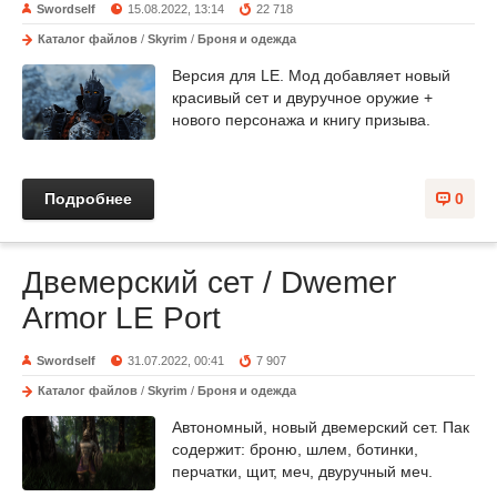
Swordself
15.08.2022, 13:14
22 718
Каталог файлов
/
Skyrim
/
Броня и одежда
Версия для LE. Мод добавляет новый
красивый сет и двуручное оружие +
нового персонажа и книгу призыва.
Подробнее
0
Двемерский сет / Dwemer
Armor LE Port
Swordself
31.07.2022, 00:41
7 907
Каталог файлов
/
Skyrim
/
Броня и одежда
Автономный, новый двемерский сет. Пак
содержит: броню, шлем, ботинки,
перчатки, щит, меч, двуручный меч.