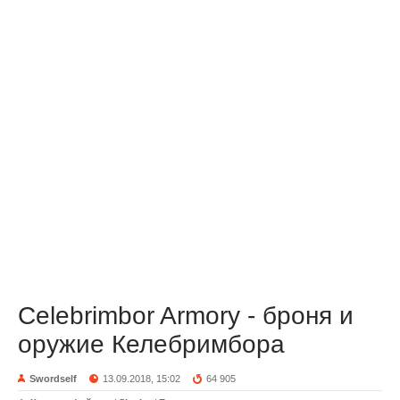
Celebrimbor Armory - броня и
оружие Келебримбора
Swordself
13.09.2018, 15:02
64 905