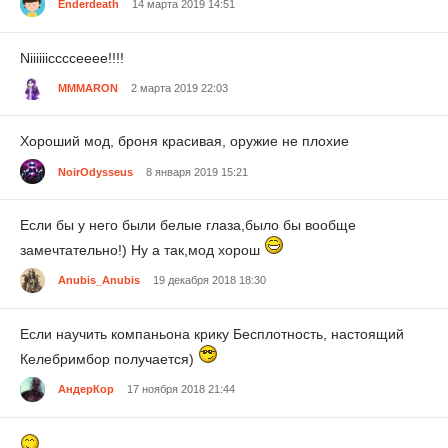
Enderdeath
14 марта 2019 14:51
Niiiiiicccceeee!!!!
MMMARON
2 марта 2019 22:03
Хороший мод, броня красивая, оружие не плохие
NoirOdysseus
8 января 2019 15:21
Если бы у него были белые глаза,было бы вообще
замечтательно!) Ну а так,мод хорош
Anubis_Anubis
19 декабря 2018 18:30
Если научить компаньона крику Бесплотность, настоящий
Келебримбор получается)
АндерКор
17 ноября 2018 21:44