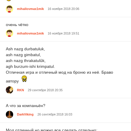
mihailovmax1mik
16 ноября 2018 20:06
очень чётко
mihailovmax1mik
16 ноября 2018 19:51
Ash nazg durbatuluk,
ash nazg gimbatul,
ash nazg thrakatulûk,
agh burzum-ishi krimpatul.
Отличная игра и отличный мод на броню из неё. Браво
автору
RKN
29 сентября 2018 20:35
А что за компаньён?
DarkViking
26 сентября 2018 16:03
Мод отличный,но можно все сделать отдельно: