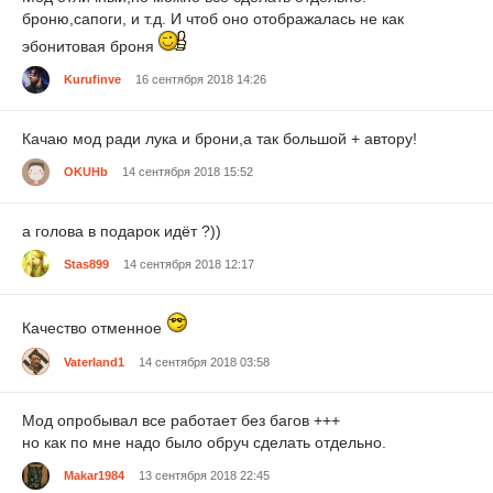
броню,сапоги, и т.д. И чтоб оно отображалась не как
эбонитовая броня
Kurufinve
16 сентября 2018 14:26
Качаю мод ради лука и брони,а так большой + автору!
OKUHb
14 сентября 2018 15:52
а голова в подарок идёт ?))
Stas899
14 сентября 2018 12:17
Качество отменное
Vaterland1
14 сентября 2018 03:58
Мод опробывал все работает без багов +++
но как по мне надо было обруч сделать отдельно.
Makar1984
13 сентября 2018 22:45