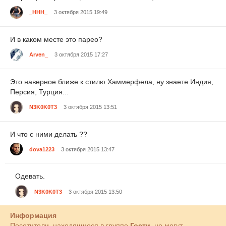
_HHH_
3 октября 2015 19:49
И в каком месте это парео?
Arven_
3 октября 2015 17:27
Это наверное ближе к стилю Хаммерфела, ну знаете Индия,
Персия, Турция...
N3K0K0T3
3 октября 2015 13:51
И что с ними делать ??
dova1223
3 октября 2015 13:47
Одевать.
N3K0K0T3
3 октября 2015 13:50
Информация
Посетители, находящиеся в группе
Гости
, не могут