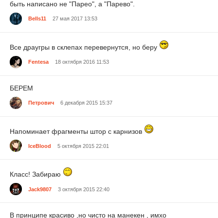
быть написано не "Парео", а "Парево".
Bells11
27 мая 2017 13:53
Все драугры в склепах перевернутся, но беру
Fentesa
18 октября 2016 11:53
БЕРЕМ
Петрович
6 декабря 2015 15:37
Напоминает фрагменты штор с карнизов
IceBlood
5 октября 2015 22:01
Класс! Забираю
Jack9807
3 октября 2015 22:40
В принципе красиво ,но чисто на манекен , имхо