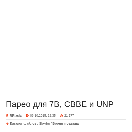
Парео для 7B, CBBE и UNP
RRjasja
03.10.2015, 13:35
21 177
Каталог файлов
/
Skyrim
/
Броня и одежда