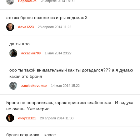
Вервольф
28 апреля 2014 18:09
это жэ броня похоже из игры ведьмак 3
dova1223
28 апреля 2014 11:22
да ты што
ассасин789
1 мая 2014 23:27
ооо ты такой внимательный как ты догадался??? а я думаю
какая это броня
zaurbekovumar
14 мая 2014 15:22
Броня не понравилась,характеристика слабенькая...И видуха
не очень..Уже мерил..
oleg9111z1
28 апреля 2014 11:08
броня ведьмака... класс