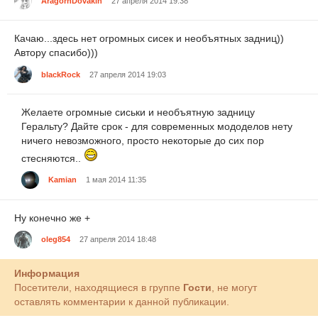
AragornDovakin
27 апреля 2014 19:38
Качаю...здесь нет огромных сисек и необъятных задниц))
Автору спасибо)))
blackRock
27 апреля 2014 19:03
Желаете огромные сиськи и необъятную задницу
Геральту? Дайте срок - для современных мододелов нету
ничего невозможного, просто некоторые до сих пор
стесняются..
Kamian
1 мая 2014 11:35
Ну конечно же +
oleg854
27 апреля 2014 18:48
Информация
Посетители, находящиеся в группе
Гости
, не могут
оставлять комментарии к данной публикации.