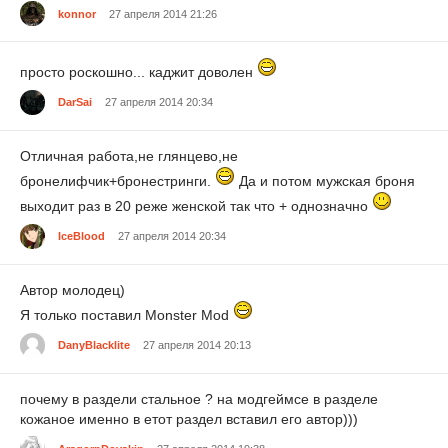
konnor
27 апреля 2014 21:26
просто роскошно... каджит доволен
DarSai
27 апреля 2014 20:34
Отличная работа,не глянцево,не
бронелифчик+бронестринги.
Да и потом мужская броня
выходит раз в 20 реже женской так что + однозначно
IceBlood
27 апреля 2014 20:34
Автор молодец)
Я только поставил Monster Mod
DanyBlacklite
27 апреля 2014 20:13
почему в раздели стальное ? на модгеймсе в разделе
кожаное именно в етот раздел вставил его автор)))