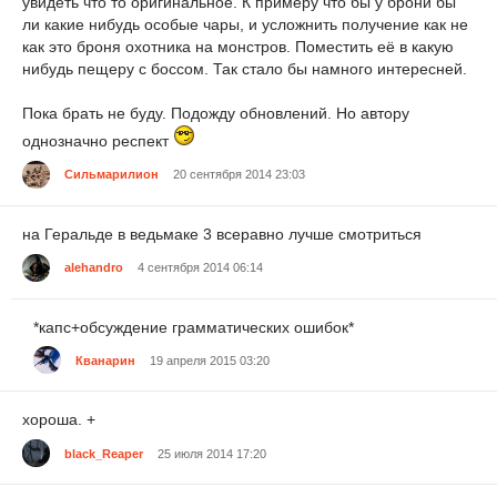
увидеть что то оригинальное. К примеру что бы у брони бы
ли какие нибудь особые чары, и усложнить получение как не
как это броня охотника на монстров. Поместить её в какую
нибудь пещеру с боссом. Так стало бы намного интересней.
Пока брать не буду. Подожду обновлений. Но автору
однозначно респект
Сильмарилион
20 сентября 2014 23:03
на Геральде в ведьмаке 3 всеравно лучше смотриться
alehandro
4 сентября 2014 06:14
*капс+обсуждение грамматических ошибок*
Кванарин
19 апреля 2015 03:20
хороша. +
black_Reaper
25 июля 2014 17:20