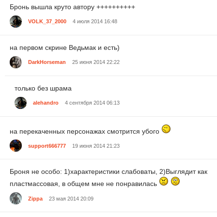
Бронь вышла круто автору ++++++++++
VOLK_37_2000
4 июля 2014 16:48
на первом скрине Ведьмак и есть)
DarkHorseman
25 июня 2014 22:22
только без шрама
alehandro
4 сентября 2014 06:13
на перекаченных персонажах смотрится убого
support666777
19 июня 2014 21:23
Броня не особо: 1)характеристики слабоваты, 2)Выглядит как
пластмассовая, в общем мне не понравилась
Zippa
23 мая 2014 20:09