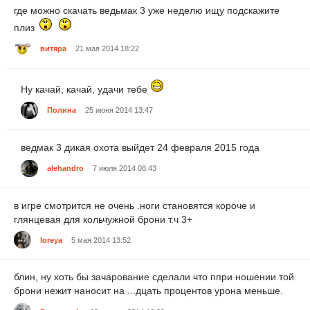
где можно скачать ведьмак 3 уже неделю ищу подскажите
плиз
витяра
21 мая 2014 18:22
Ну качай, качай, удачи тебе
Полина
25 июня 2014 13:47
ведмак 3 дикая охота выйдет 24 февраля 2015 года
alehandro
7 июля 2014 08:43
в игре смотрится не очень .ноги становятся короче и
глянцевая для кольчужной брони т.ч 3+
loreya
5 мая 2014 13:52
блин, ну хоть бы зачарование сделали что ппри ношении той
брони нежит наносит на ...дцать процентов урона меньше.