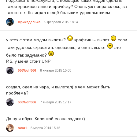
подскажите пожалуйста, с помощью каких модов сделать
такое красивое лицо и причёску? Очень уж понравилось, за
такого гг я бы играл с ещё большим удовольствием
Фрикаделька
5 февраля 2015 18:34
у всех с этим модом вылеты?
крафтишь- вылет
если
таки удалось скрафтить одеваешь, и опять вылет
это
было так задумано?
P.S. у меня стоит UNP
666Wolf666
8 января 2015 15:05
создал, одел на чара, и вылетел( в чем может быть
проблема?
666Wolf666
7 января 2015 17:17
Да ну и обувь Коленкой слона задавит)
ramzi
5 марта 2014 15:45