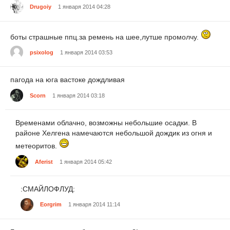
Drugoiy
1 января 2014 04:28
боты страшные ппц.за ремень на шее,лутше промолчу.
psixolog
1 января 2014 03:53
пагода на юга вастоке дождливая
Scorn
1 января 2014 03:18
Временами облачно, возможны небольшие осадки. В
районе Хелгена намечаются небольшой дождик из огня и
метеоритов.
Aferist
1 января 2014 05:42
:СМАЙЛОФЛУД:
Eorgrim
1 января 2014 11:14