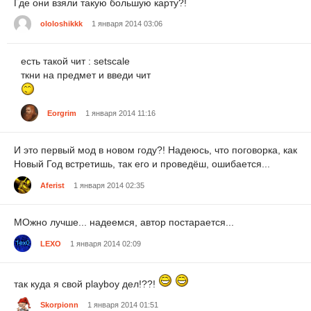
Где они взяли такую большую карту?!
ololoshikkk
1 января 2014 03:06
есть такой чит : setscale
ткни на предмет и введи чит
Eorgrim
1 января 2014 11:16
И это первый мод в новом году?! Надеюсь, что поговорка, как
Новый Год встретишь, так его и проведёш, ошибается...
Aferist
1 января 2014 02:35
МОжно лучше... надеемся, автор постарается...
LEXO
1 января 2014 02:09
так куда я свой playboy дел!??!
Skorpionn
1 января 2014 01:51