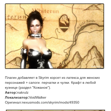
Плагин добавляет в Skyrim корсет из латекса для женских
персонажей + сапоги. перчатки и чулки. Крафт в любой
кузнице (раздел "Кожаное").
Автор:
nakrulz
Локализатор:
VoidWalker
Оригинал:nexusmods.com/skyrim/mods/49350