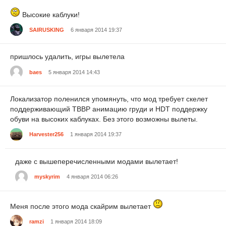
Высокие каблуки!
SAIRUSKING
6 января 2014 19:37
пришлось удалить, игры вылетела
baes
5 января 2014 14:43
Локализатор поленился упомянуть, что мод требует скелет
поддерживающий TBBP анимацию груди и HDT поддержку
обуви на высоких каблуках. Без этого возможны вылеты.
Harvester256
1 января 2014 19:37
даже с вышеперечисленными модами вылетает!
myskyrim
4 января 2014 06:26
Меня после этого мода скайрим вылетает
ramzi
1 января 2014 18:09