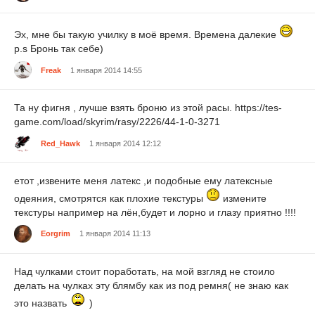
Эх, мне бы такую училку в моё время. Времена далекие
p.s Бронь так себе)
Freak
1 января 2014 14:55
Та ну фигня , лучше взять броню из этой расы. https://tes-
game.com/load/skyrim/rasy/2226/44-1-0-3271
Red_Hawk
1 января 2014 12:12
етот ,извените меня латекс ,и подобные ему латексные
одеяния, смотрятся как плохие текстуры
измените
текстуры например на лён,будет и лорно и глазу приятно !!!!
Eorgrim
1 января 2014 11:13
Над чулками стоит поработать, на мой взгляд не стоило
делать на чулках эту блямбу как из под ремня( не знаю как
это назвать
)