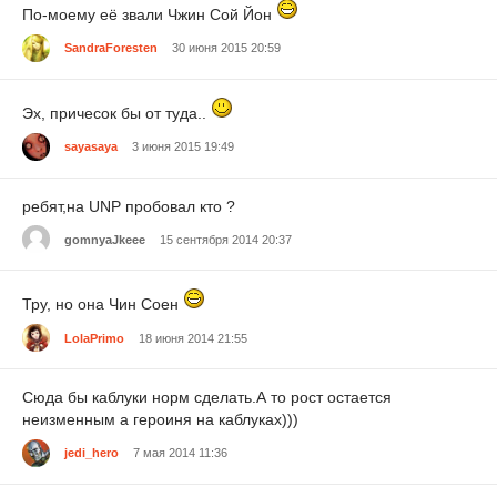
По-моему её звали Чжин Сой Йон
SandraForesten
30 июня 2015 20:59
Эх, причесок бы от туда..
sayasaya
3 июня 2015 19:49
ребят,на UNP пробовал кто ?
gomnyaJkeee
15 сентября 2014 20:37
Тру, но она Чин Соен
LolaPrimo
18 июня 2014 21:55
Сюда бы каблуки норм сделать.А то рост остается
неизменным а героиня на каблуках)))
jedi_hero
7 мая 2014 11:36