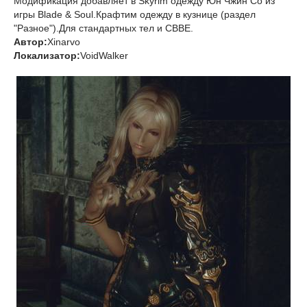
Модификация добавляет в Skyrim одежду Юн Чжин Со из
игры Blade & Soul.Крафтим одежду в кузнице (раздел
"Разное").Для стандартных тел и CBBE.
Автор:
Xinarvo
Локализатор:
VoidWalker