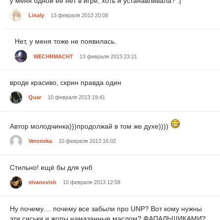
у меня одной ее нет в игре, хоть и устанавливала? :|
Linaly
13 февраля 2013 20:08
Нет, у меня тоже не появилась.
WECHRMACHT
13 февраля 2013 23:21
вроде красиво, скрин правда один
Quar
10 февраля 2013 19:41
Автор молодчинка)))продолжай в том же духе))))
Veroneka
10 февраля 2013 16:02
Стильно! ещё бы для унб
vivanovish
10 февраля 2013 12:58
Ну почему.... почему все забыли про UNP? Вот кому нужны
эти сиськи и жопы намазанные маслом? ФАПАЛЬЩИКАМИ?