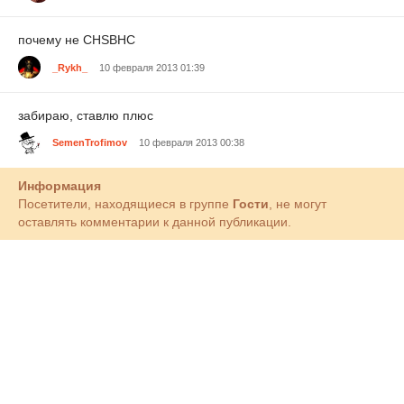
почему не CHSBHC
_Rykh_
10 февраля 2013 01:39
забираю, ставлю плюс
SemenTrofimov
10 февраля 2013 00:38
Информация
Посетители, находящиеся в группе
Гости
, не могут
оставлять комментарии к данной публикации.