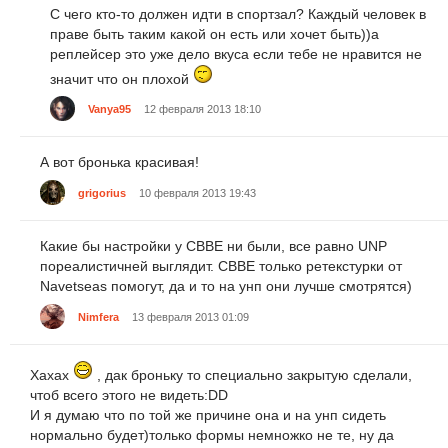
С чего кто-то должен идти в спортзал? Каждый человек в
праве быть таким какой он есть или хочет быть))а
реплейсер это уже дело вкуса если тебе не нравится не
значит что он плохой
Vanya95
12 февраля 2013 18:10
А вот бронька красивая!
grigorius
10 февраля 2013 19:43
Какие бы настройки у CBBE ни были, все равно UNP
пореалистичней выглядит. СВВЕ только ретекстурки от
Navetseas помогут, да и то на унп они лучше смотрятся)
Nimfera
13 февраля 2013 01:09
Хахах
, дак броньку то специально закрытую сделали,
чтоб всего этого не видеть:DD
И я думаю что по той же причине она и на унп сидеть
нормально будет)только формы немножко не те, ну да