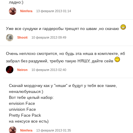
ладно:)
Nimfera
13 февраля 2013 01:14
Уже все сундуки и гардеробы трещят по швам ,но скачаю
Shooit
10 февраля 2013 09:49
Очень неплохо смотрится, но будь эта няша в комплекте, яб
забрал без раздумий, требую такую НЯШУ, дайте сейв
Neiron
10 февраля 2013 02:40
Скачай мордочку как у "няши" и будут у тебя все такие,
неналюбуешься:)
Вот тебе целый набор:
envision Face
univision Face
Pretty Face Pack
на нексусе все есть)
Nimfera
13 февраля 2013 01:35