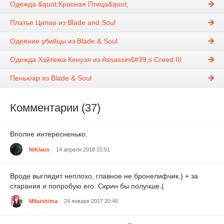
Одежда &quot;Красная Птица&quot;
Платье Ципао из Blade and Soul
Одеяние убийцы из Blade & Soul
Одежда Хэйтема Кенуэя из Assassin&#39;s Creed III
Пеньюар из Blade & Soul
Комментарии (37)
Вполне интересненько.
NiKlaus
14 апреля 2018 15:51
Вроде выглядит неплохо, главное не бронелифчик.) + за
старания и попробую его. Скрин бы получше.(
Mikushima
24 января 2017 20:46