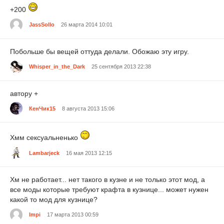
+200
JassSollo
26 марта 2014 10:01
Побольше бы вещей оттуда делали. Обожаю эту игру.
Whisper_in_the_Dark
25 сентября 2013 22:38
автору +
КенЧик15
8 августа 2013 15:06
Хмм сексуальненько
Lambarjeck
16 мая 2013 12:15
Хм не работает... нет такого в кузне и не только этот мод, а
все моды которые требуют крафта в кузнице... может нужен
какой то мод для кузнице?
Impi
17 марта 2013 00:59