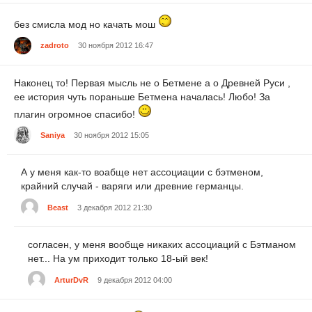
без смисла мод но качать мош
zadroto
30 ноября 2012 16:47
Наконец то! Первая мысль не о Бетмене а о Древней Руси ,
ее история чуть пораньше Бетмена началась! Любо! За
плагин огромное спасибо!
Saniya
30 ноября 2012 15:05
А у меня как-то воабще нет ассоциации с бэтменом,
крайний случай - варяги или древние германцы.
Beast
3 декабря 2012 21:30
согласен, у меня вообще никаких ассоциаций с Бэтманом
нет... На ум приходит только 18-ый век!
ArturDvR
9 декабря 2012 04:00