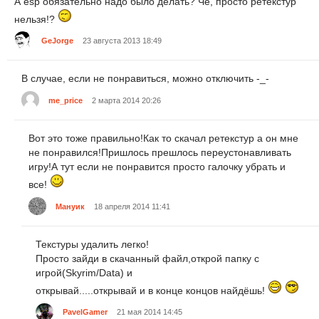
А esp обязательно надо было делать? Чё, просто ретекстур
нельзя!?
GeJorge
23 августа 2013 18:49
В случае, если не понравиться, можно отключить -_-
me_price
2 марта 2014 20:26
Вот это тоже правильно!Как то скачал ретекстур а он мне
не понравился!Пришлось прешлось переустонавливать
игру!А тут если не понравится просто галочку убрать и
все!
Мануик
18 апреля 2014 11:41
Текстуры удалить легко!
Просто зайди в скачанный файл,открой папку с
игрой(Skyrim/Data) и
открывай.....открывай и в конце концов найдёшь!
PavelGamer
21 мая 2014 14:45