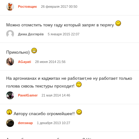
Ростовщик
26 февраля 2017 00:50
Можно отомстить тому гаду который запряг в тюрягу
Дима Дехтярёв
5 января 2015 22:07
Прикольно)
AGayati
28 июня 2014 21:56
На аргонианах и каджитах не работает,не ну работает только
голова сквозь текстуры проходит!
PavelGamer
21 мая 2014 14:46
Автору спасибо огромейшее!!
denswap
1 декабря 2013 10:27