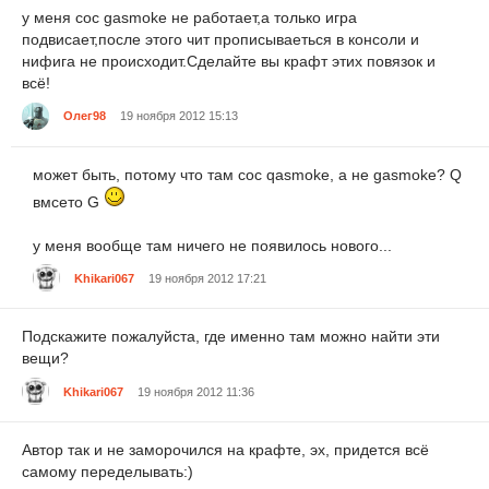
у меня coc gasmoke не работает,а только игра
подвисает,после этого чит прописываеться в консоли и
нифига не происходит.Сделайте вы крафт этих повязок и
всё!
Олег98
19 ноября 2012 15:13
может быть, потому что там coc qasmoke, а не gasmoke? Q
вмсето G
у меня вообще там ничего не появилось нового...
Khikari067
19 ноября 2012 17:21
Подскажите пожалуйста, где именно там можно найти эти
вещи?
Khikari067
19 ноября 2012 11:36
Автор так и не заморочился на крафте, эх, придется всё
самому переделывать:)