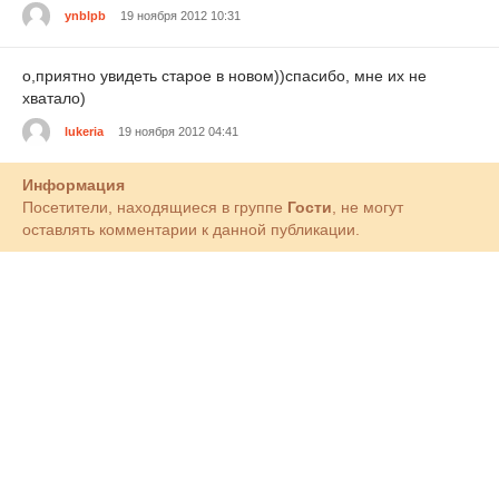
ynblpb
19 ноября 2012 10:31
о,приятно увидеть старое в новом))спасибо, мне их не
хватало)
lukeria
19 ноября 2012 04:41
Информация
Посетители, находящиеся в группе
Гости
, не могут
оставлять комментарии к данной публикации.