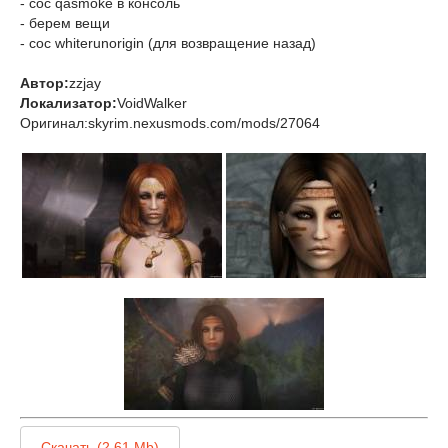
- coc qasmoke в консоль
- берем вещи
- coc whiterunorigin (для возвращение назад)
Автор:
zzjay
Локализатор:
VoidWalker
Оригинал:skyrim.nexusmods.com/mods/27064
Скачать (2,61 Mb)