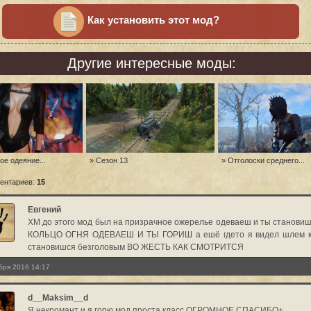
Как установить этот мод?
Другие интересные моды:
ое одеяние...
» Сезон 13
» Отголоски среднего...
ентариев:
15
Евгений
ХМ до этого мод был на призрачное ожерелье одеваеш и ты станови
КОЛЬЦО ОГНЯ ОДЕВАЕШ И ТЫ ГОРИШ а ешё гдето я видел шлем к
становишся безголовым ВО ЖЕСТЬ КАК СМОТРИТСЯ
бря 2016 14:17
d__Maksim__d
Я некромант и я горю мод проста класс ОГРОМНОЕ СПАСИБО+