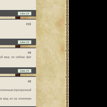
Like |
0
#10
Like |
0
#9
ой мод. но сейчас фиг
Like |
0
#8
о огненным (прозрачный
же мод но на огненную