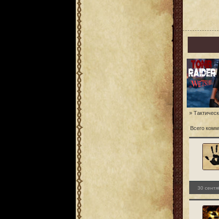
» Тактическ
Всего комм
30 сентя