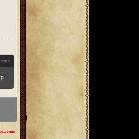
ерсия
ip
зрешения