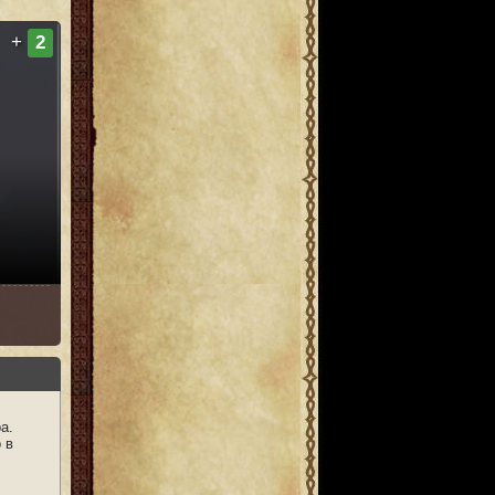
+
2
а.
о в