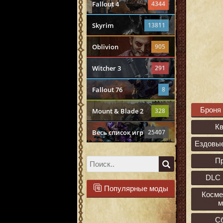
Fallout 4
4344
Skyrim
13811
Oblivion
905
Witcher 3
291
Fallout 76
8
Броня
Mount & Blade 2
328
К
Весь список игр
25407
Ездовы
П
DLC 
Популярные моды
Косме
м
С