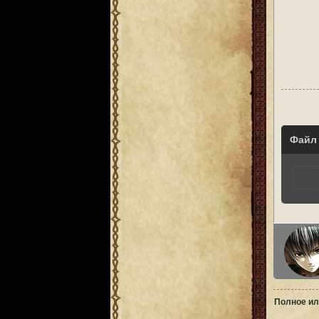
Файл
Полное ил