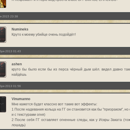
я 2015 23:38
Numineks
Круто к моему убийце очень подойдёт!
бря 2013 01:43
ashen
круто бы было если бы из перса чёрный дым шёл. видел давно так
найдёшь
бря 2013 01:56
Vinumanno
Мне кажется будет классно вот такие вот эффекты:
1 После надевания кольца на ГГ он становится как бы "призраком", н
и с текстурами огня)
2 После себя ГГ оставляет огненные следы, как у Искры Заката (то
лошадь)