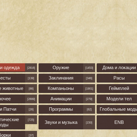
 и одежда
Оружие
Дома и локации
[2816]
[1453]
весты
Заклинания
Расы
[139]
[346]
е животные
Компаньоны
Геймплей
[86]
[1901]
рочее
Анимации
Модели тел
[2899]
[279]
и Патчи
Программы
Глобальные мод
[26]
[62]
тические
[725]
Звуки и музыка
ENB
[150]
оды
борки
[37]