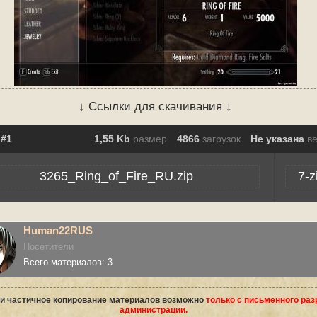
↓ Ссылки для скачивания ↓
1,55 Kb
размер
4866
загрузок
Не указана
в
3265_Ring_of_Fire_RU.zip
7-z
Human22RUS
Посетители
Всего материалов: 3
и частичное копирование материалов возможно
только с письменного ра
администрации.