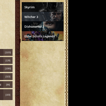
Skyrim
Witcher 3
Dishonored 2
Elder Scrolls Legends
[1103]
[126]
[1080]
[315]
ы
[84]
[183]