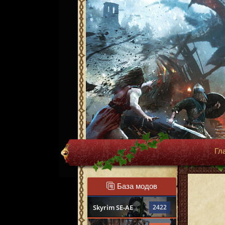
Гл
База модов
Skyrim SE-AE
2422