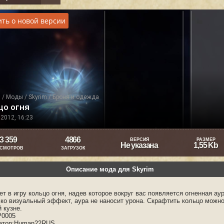
ть о новой версии
я
/
Моды
/
Skyrim
/
Броня и одежда
цо огня
2012, 16:23
3 359
4866
ВЕРСИЯ
РАЗМЕР
Не указана
1,55 Kb
СМОТРОВ
ЗАГРУЗОК
Описание мода для Skyrim
т в игру кольцо огня, надев которое вокруг вас появляется огненная аур
ько визуальный эффект, аура не наносит урона. Скрафтить кольцо можн
 кузне.
P0005
атор:Human22RUS