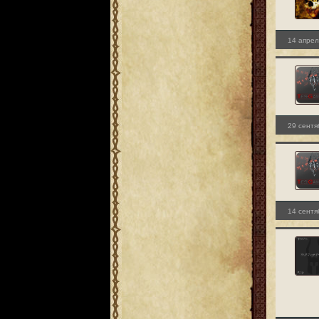
14 апрел
29 сентя
14 сентя