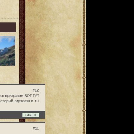
#12
шся призраком ВОТ ТУТ
оторый одеваеш и ты
Like |
0
#11