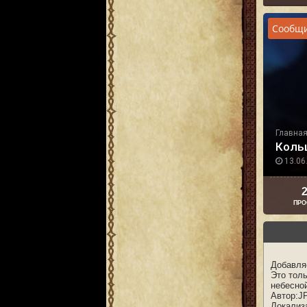
Сообщи
Главна
Коль
13.06.
2
ПРО
Добавляе
Это тол
небесной
Автор:J
Локализ