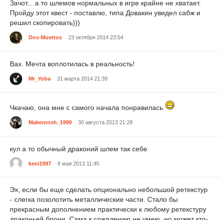
Зачот... а то шлемов нормальных в игре крайне не хватает.
Пройду этот квест - поставлю, типа Довакин увидел сабж и
решил скопировать)))
Dos-Muertos
23 октября 2014 23:54
Вах. Мечта воплотилась в реальность!
Mr_Yoba
31 марта 2014 21:39
Чкачаю, она мне с самого начала понравилась
Makentosh_1999
30 августа 2013 21:28
кул а то обычный драконий шлем так себе
keni1997
8 мая 2013 11:45
Эх, если бы еще сделать опционально небольшой ретекстур
- слегка позолотить металлические части. Стало бы
прекрасным дополнением практически к любому ретекстуру
драконьей брони. Сама к сожалению не умею, но может кто-