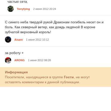
частью сета.
Terryfying
2 июня 2012 20:24
С синего неба твердой рукой Драконам погибель несет он и
боль. Как северный ветер, как дождь ледяной В короне
зубчатой верховный король!
Aisant
1 июня 2012 10:12
за роботу +
ARONG
1 июня 2012 08:28
Информация
Посетители, находящиеся в группе
Гости
, не могут
оставлять комментарии к данной публикации.