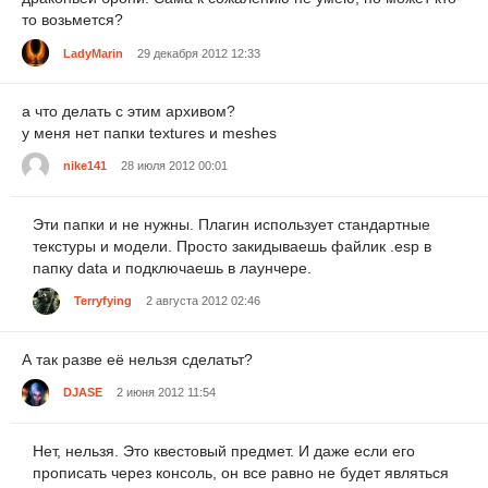
то возьмется?
LadyMarin
29 декабря 2012 12:33
а что делать с этим архивом?
у меня нет папки textures и meshes
nike141
28 июля 2012 00:01
Эти папки и не нужны. Плагин использует стандартные
текстуры и модели. Просто закидываешь файлик .esp в
папку data и подключаешь в лаунчере.
Terryfying
2 августа 2012 02:46
А так разве её нельзя сделатьт?
DJASE
2 июня 2012 11:54
Нет, нельзя. Это квестовый предмет. И даже если его
прописать через консоль, он все равно не будет являться