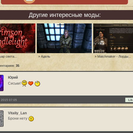
Другие интересные моды:
ар света...
» Адель
» Matchmaker - Лорды...
ентариев:
35
Юрий
Сиськи!
 2015 07:05
Lik
Vitaliy_Lan
Брони нету