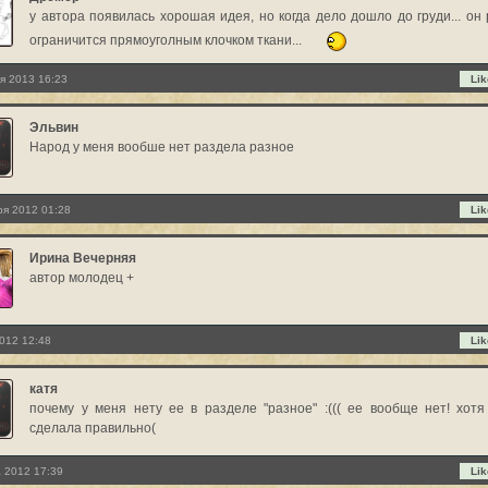
у автора появилась хорошая идея, но когда дело дошло до груди... он
ограничится прямоуголным клочком ткани...
я 2013 16:23
Lik
Эльвин
Народ у меня вообше нет раздела разное
ря 2012 01:28
Lik
Ирина Вечерняя
автор молодец +
012 12:48
Lik
катя
почему у меня нету ее в разделе "разное" :((( ее вообще нет! хотя
сделала правильно(
 2012 17:39
Lik