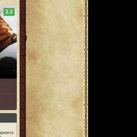
+
2.2
арианта