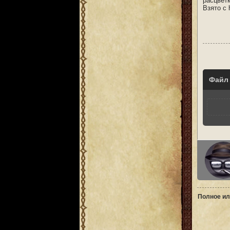
расцветк
Взято с 
Файл
Полное ил