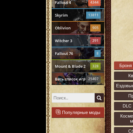
Fallout 4
4344
Skyrim
13811
Oblivion
905
Witcher 3
291
Fallout 76
8
Броня
Mount & Blade 2
328
К
Весь список игр
25407
Ездовы
П
DLC 
Популярные моды
Косме
м
С