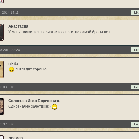
я 2014 14:11
Lik
Анастасия
У меня появились перчатки и сапоги, но самой брони нет ...
та 2013 22:24
Lik
nikita
выглядит хорошо
013 20:18
Lik
Соловьев Иван Борисовичь
Однозначно зачет!!!!!))))
013 13:26
Lik
Дремер