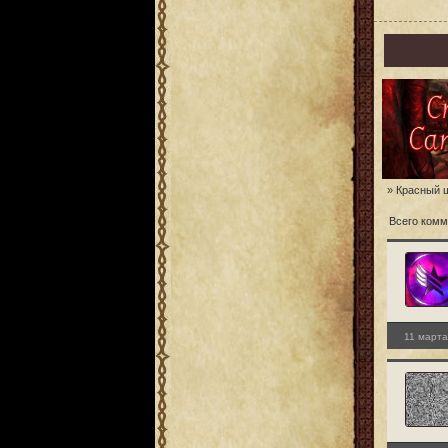
» Красный ш
Всего комм
11 марта