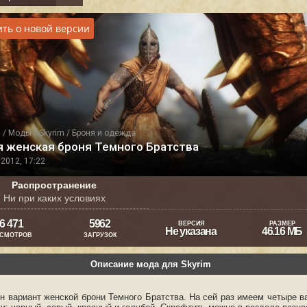
ть о новой версии
я
/
Моды
/
Skyrim
/
Броня и одежда
я женская броня Темного Братства
2012, 17:22
Распространение
Ни при каких условиях
6 471
5962
ВЕРСИЯ
РАЗМЕР
Не указана
46.16 МБ
СМОТРОВ
ЗАГРУЗОК
Описание мода для Skyrim
н вариант женской брони Темного Братства. На сей раз имеем четыре в