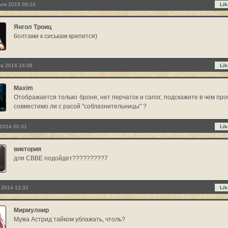
ля 2015 09:24
Lik
Янгол Троиц
болтами к сиськам крепится)
та 2014 16:06
Lik
Maxim
Отображается только броня, нет перчаток и сапог, подскажите в чем про
совместимо ли с расой "соблазнительницы" ?
2014 00:31
Lik
виктория
для CBBE подойдет?????????7
 2014 12:32
Lik
Мирмулнир
Мужа Астрид тайком ублажать, чтоль?