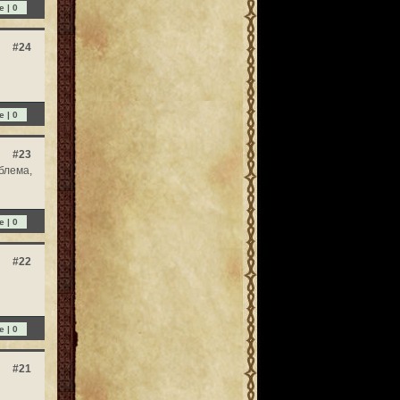
e |
0
#24
e |
0
#23
блема,
e |
0
#22
e |
0
#21