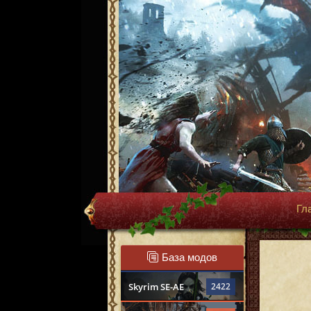
Гл
База модов
Skyrim SE-AE
2422