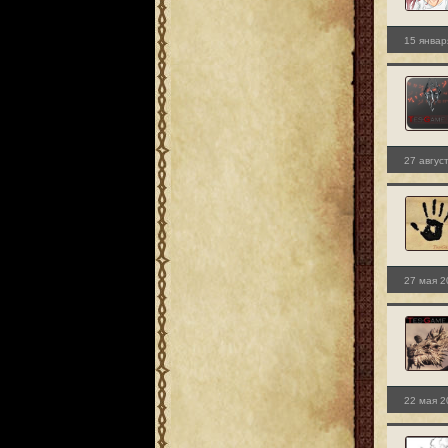
15 январ
27 авгус
27 мая 2
22 мая 2