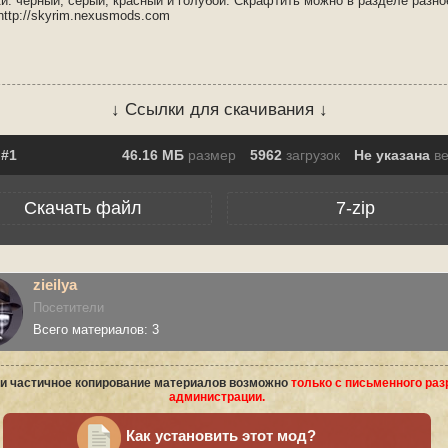
и: черный, серый, красный и голубой. Скрафтить можно в разделе разно
http://skyrim.nexusmods.com
↓ Ссылки для скачивания ↓
46.16 МБ
размер
5962
загрузок
Не указана
в
Скачать файл
7-zip
zieilya
Посетители
Всего материалов: 3
и частичное копирование материалов возможно
только с письменного ра
администрации.
Как установить этот мод?