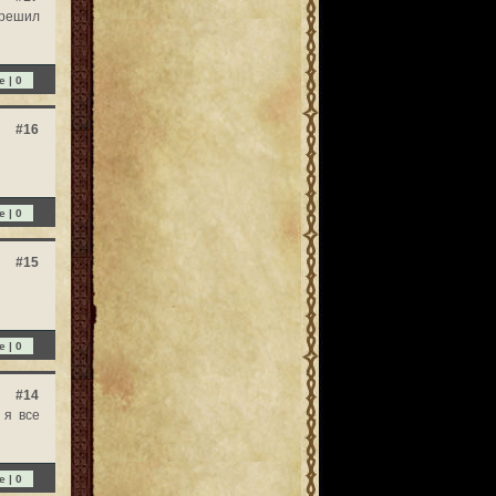
 решил
e |
0
#16
e |
0
#15
e |
0
#14
 я все
e |
0