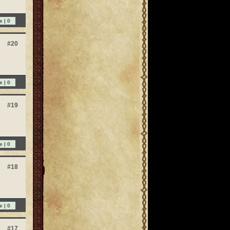
e |
0
#20
e |
0
#19
e |
0
#18
e |
0
#17