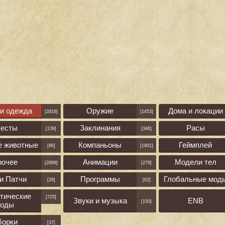
 и одежда
Оружие
Дома и локации
[2816]
[1453]
весты
Заклинания
Расы
[139]
[346]
е животные
Компаньоны
Геймплей
[86]
[1901]
рочее
Анимации
Модели тел
[2899]
[279]
и Патчи
Программы
Глобальные мод
[26]
[62]
тические
[725]
Звуки и музыка
ENB
[150]
оды
борки
[37]