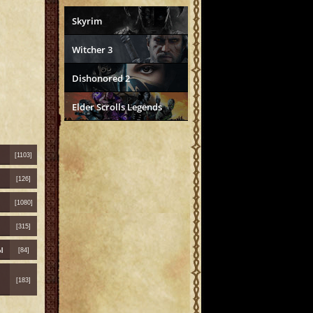
Skyrim
Witcher 3
Dishonored 2
Elder Scrolls Legends
[1103]
[126]
[1080]
[315]
ы
[84]
[183]