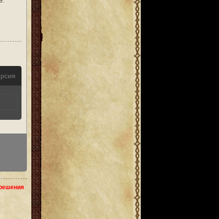
е.
ерсия
зрешения