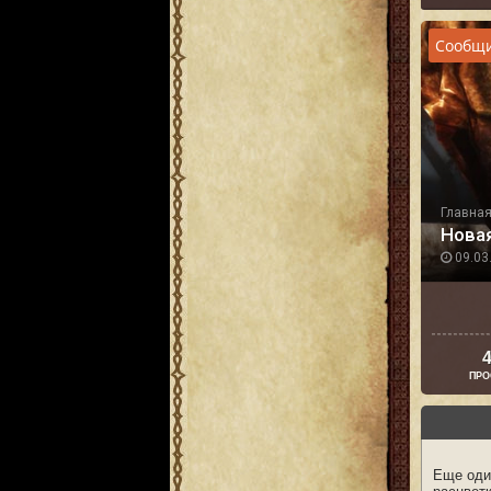
Сообщи
Главна
Нова
09.03.
4
ПРО
Еще оди