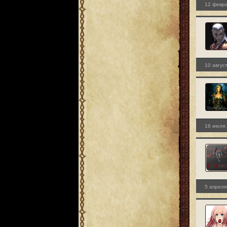
12 февра
10 авгус
16 июля 
5 апреля