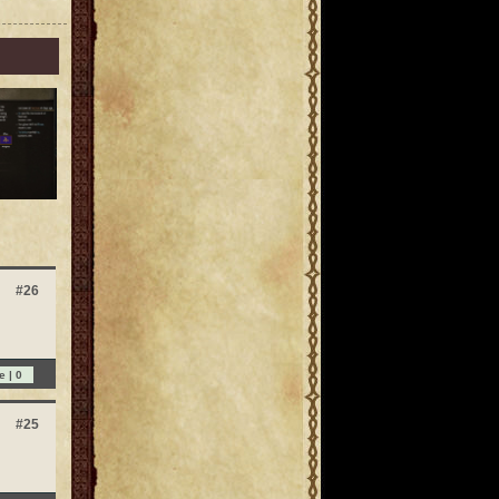
#26
e |
0
#25