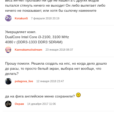
весь ин-нет пролазил ни где не нашел а с других модов
пытался стянуть ничего не выходит Он либо вылетает либо
ничего не показывает, или хотя бы сылочку намекните
Kotakun5
7 февраля 2018 20:19
Умерщвляет комп.
DualCore Intel Core i3-2100, 3100 MHz
4080 г (DDR3-1333 DDR3 SDRAM)
Kannakamuiisdream
23 января 2018 08:37
Прошу помоги. Решила создать на нпс, но когда дело дошло
до расы, то просто белый экран, выбора нет вообще, что
делать?
pelagova_live
12 января 2018 23:47
да на фига английское меню сохранили?
Окрам
14 декабря 2017 11:06