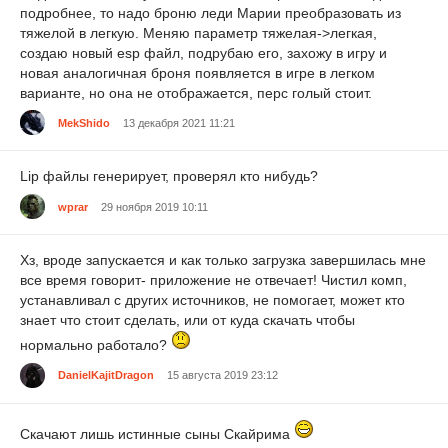
подробнее, то надо броню леди Марии преобразовать из
тяжелой в легкую. Меняю параметр тяжелая->легкая,
создаю новый esp файл, подрубаю его, захожу в игру и
новая аналогичная броня появляется в игре в легком
варианте, но она не отображается, перс голый стоит.
MekShido
13 декабря 2021 11:21
Lip файлы генерирует, проверял кто нибудь?
wprar
29 ноября 2019 10:11
Хз, вроде запускается и как только загрузка завершилась мне
все время говорит- приложение не отвечает! Чистил комп,
устанавливал с других источников, не помогает, может кто
знает что стоит сделать, или от куда скачать чтобы
нормально работало?
DanielKajitDragon
15 августа 2019 23:12
Скачают лишь истинные сыны Скайрима