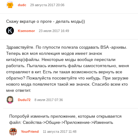
dudc
29 августа 2017 20:06
Скажу вкратце о проге - делать моды))
Ksenomor
23 июля 2017 16:49
Здравствуйте. По глупости полезла создавать ВSA -архивы.
Теперь вся моя коллекция модов имеет значок
кита(esp)файлы. Некоторые моды вообще перестали
работать. Пыталась изменить файлы самостоятельно, меня
отправляют в кит. Есть ли такая возможность вернуть все
обратно? Пожалуйста посоветуйте что нибудь. При загрузке
нового мода появляется такой же значок. Спасибо всем кто
мне ответит.
Dudu72
8 июля 2017 07:36
Попробуй изменить приложение, которым открывается
файл: Свойства->Общие->Приложение->Изменить
YourFriend
11 августа 2017 11:48