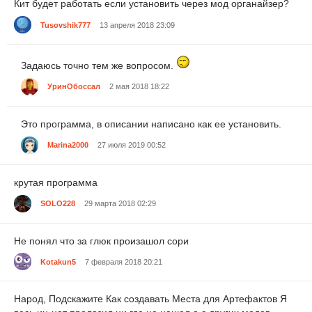
Кит будет работать если установить через мод органайзер?
Tusovshik777
13 апреля 2018 23:09
Задаюсь точно тем же вопросом.
УринОбоссал
2 мая 2018 18:22
Это программа, в описании написано как ее установить.
Marina2000
27 июля 2019 00:52
крутая программа
SOLO228
29 марта 2018 02:29
Не понял что за глюк произашол сори
Kotakun5
7 февраля 2018 20:21
Народ, Подскажите Как создавать Места для Артефактов Я