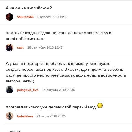
А че он на английском?
Valutes666
5 апреля 2019 10:49
помогите когда создаю персонажа нажимаю preview и
creationKit вылетает
cayt
16 сентября 2018 12:47
А у меня некоторые проблемы, к примеру, мне нужно
создать персонажа под квест. В части, где я должна выбрать
расу, её просто нет, точнее сама вкладка есть, а возможность
выбора, нету((
pelagova_live
14 августа 2018 22:36
программа класс уже делаю свой первый мод
bababtora
21 июля 2018 20:25
удачи.