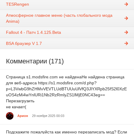
TESRengen
Атмосферное главное меню (часть глобального мода
Anima)
Fallout 4 - Патч 1.4.125.Beta
BSA браузер V 1.7
Комментарии (171)
Страница s1.modsfire.com не найденаНе найдена страница
для веб-адреса https://s1.modsfire.com/d.php?
p=L3VwbG9hZHMvVEVTLUdBTUUuUlVfQ3JlYXRpb25fS2l0XzE
uOS4zMi4wYnlURi1Nb2RzRmlyZS1lMjE0NC43eg==
Перезагрузить
не качает(
Арион
29 ноября 2025 00:03
Подскажите пожалуйста как именно перезаписать мод? Если