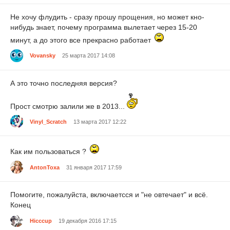
Не хочу флудить - сразу прошу прощения, но может кно-
нибудь знает, почему программа вылетает через 15-20
минут, а до этого все прекрасно работает
Vovansky
25 марта 2017 14:08
А это точно последняя версия?
Прост смотрю залили же в 2013...
Vinyl_Scratch
13 марта 2017 12:22
Как им пользоваться ?
AntonToxa
31 января 2017 17:59
Помогите, пожалуйста, включаетсся и "не овтечает" и всё.
Конец
Hicccup
19 декабря 2016 17:15