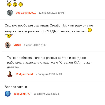
убивалкин2001
12 января 2019 10:06
Сколько пробовал скачивать Creation kit и ни разу она не
запускалась нормально. ВСЕГДА повисает намертво
YKSO
4 июня 2018 17:36
Та же проблема, качал с разных сайтов и не где не
работала,а зависала с надписью "Creation Kit", что же
делать?(
RedgardSand
27 августа 2018 17:09
Вопрос закрыт.
Tusovshik777
13 апреля 2018 23:14