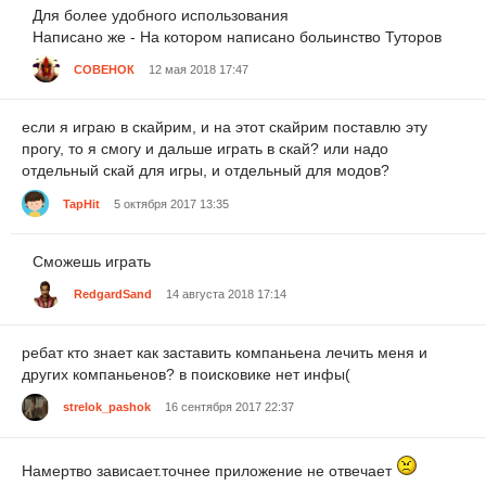
Для более удобного использования
Написано же - На котором написано больинство Туторов
СОВЕНОК
12 мая 2018 17:47
если я играю в скайрим, и на этот скайрим поставлю эту
прогу, то я смогу и дальше играть в скай? или надо
отдельный скай для игры, и отдельный для модов?
TapHit
5 октября 2017 13:35
Сможешь играть
RedgardSand
14 августа 2018 17:14
ребат кто знает как заставить компаньена лечить меня и
других компаньенов? в поисковике нет инфы(
strelok_pashok
16 сентября 2017 22:37
Намертво зависает.точнее приложение не отвечает