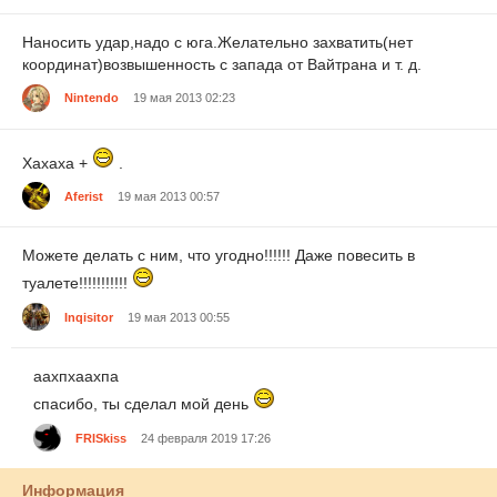
Наносить удар,надо с юга.Желательно захватить(нет
координат)возвышенность с запада от Вайтрана и т. д.
Nintendo
19 мая 2013 02:23
Хахаха +
.
Aferist
19 мая 2013 00:57
Можете делать с ним, что угодно!!!!!! Даже повесить в
туалете!!!!!!!!!!!
Inqisitor
19 мая 2013 00:55
аахпхаахпа
спасибо, ты сделал мой день
FRISkiss
24 февраля 2019 17:26
Информация