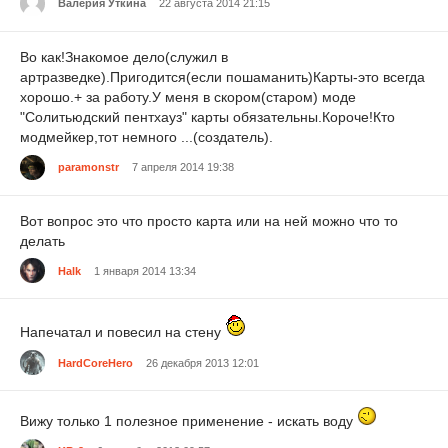
Валерия Уткина
22 августа 2014 21:15
Во как!Знакомое дело(служил в
артразведке).Пригодится(если пошаманить)Карты-это всегда
хорошо.+ за работу.У меня в скором(старом) моде
"Солитьюдский пентхауз" карты обязательны.Короче!Кто
модмейкер,тот немного ...(создатель).
paramonstr
7 апреля 2014 19:38
Вот вопрос это что просто карта или на ней можно что то
делать
Halk
1 января 2014 13:34
Напечатал и повесил на стену
HardCoreHero
26 декабря 2013 12:01
Вижу только 1 полезное применение - искать воду