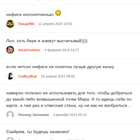
нифига непонятненько
Панда955
11 апреля 2019 13:55
Лол, хоть бери и азимут высчитывай))))
AlexGrishkov
4 февраля 2018 19:27
если четсно нифига не понятна лучше другую качну
CatBoyBad
15 апреля 2015 08:56
наверно полезно ее использовать для того, чтобы добраться
до какой-либо возвышенной точки Мира. А то идешь себе по
карте, а там раз и отвесная стена, ну ни как не взобраться...
Леонид Заломаев
3 декабря 2014 00:14
Скайрим, ты будешь захвачен!