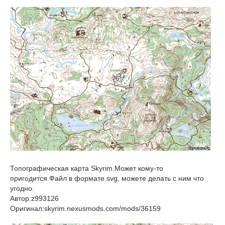
Топографическая карта Skyrim.Может кому-то
пригодится.Файл в формате svg, можете делать с ним что
угодно.
Автор:z993126
Оригинал:skyrim.nexusmods.com/mods/36159