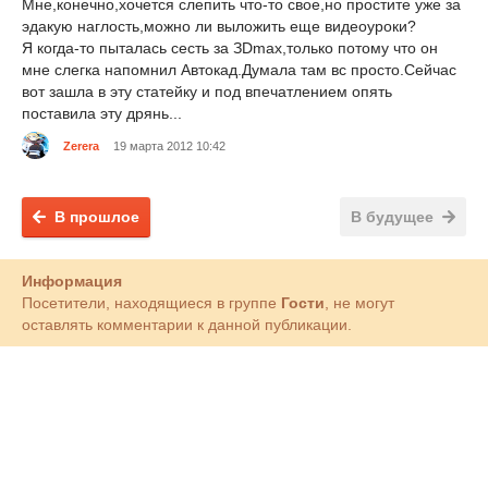
Мне,конечно,хочется слепить что-то свое,но простите уже за
эдакую наглость,можно ли выложить еще видеоуроки?
Я когда-то пыталась сесть за ЗDmax,только потому что он
мне слегка напомнил Автокад.Думала там вс просто.Сейчас
вот зашла в эту статейку и под впечатлением опять
поставила эту дрянь...
Zerera
19 марта 2012 10:42
В прошлое
В будущее
Информация
Посетители, находящиеся в группе
Гости
, не могут
оставлять комментарии к данной публикации.