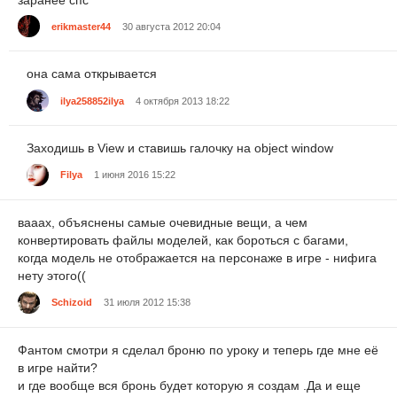
erikmaster44
30 августа 2012 20:04
она сама открывается
ilya258852ilya
4 октября 2013 18:22
Заходишь в View и ставишь галочку на object window
Filya
1 июня 2016 15:22
вааах, объяснены самые очевидные вещи, а чем
конвертировать файлы моделей, как бороться с багами,
когда модель не отображается на персонаже в игре - нифига
нету этого((
Schizoid
31 июля 2012 15:38
Фантом смотри я сделал броню по уроку и теперь где мне её
в игре найти?
и где вообще вся бронь будет которую я создам .Да и еще