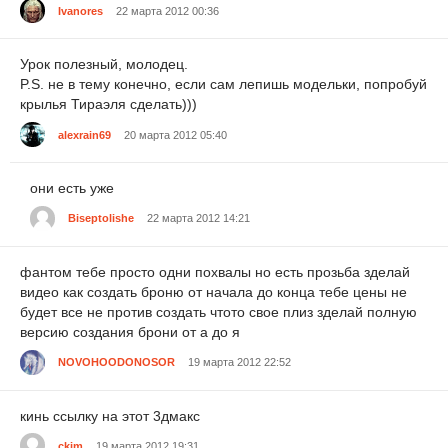
Ivanores
22 марта 2012 00:36
Урок полезный, молодец.
P.S. не в тему конечно, если сам лепишь модельки, попробуй
крылья Тираэля сделать)))
alexrain69
20 марта 2012 05:40
они есть уже
Biseptolishe
22 марта 2012 14:21
фантом тебе просто одни похвалы но есть прозьба зделай
видео как создать броню от начала до конца тебе цены не
будет все не против создать чтото свое плиз зделай полную
версию создания брони от а до я
NOVOHOODONOSOR
19 марта 2012 22:52
кинь ссылку на этот 3дмакс
ckim
19 марта 2012 19:31