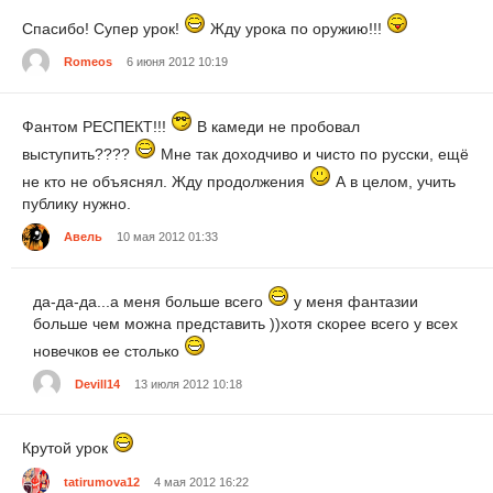
Спасибо! Супер урок!
Жду урока по оружию!!!
Romeos
6 июня 2012 10:19
Фантом РЕСПЕКТ!!!
В камеди не пробовал
выступить????
Мне так доходчиво и чисто по русски, ещё
не кто не объяснял. Жду продолжения
А в целом, учить
публику нужно.
Авель
10 мая 2012 01:33
да-да-да...а меня больше всего
у меня фантазии
больше чем можна представить ))хотя скорее всего у всех
новечков ее столько
Devill14
13 июля 2012 10:18
Крутой урок
tatirumova12
4 мая 2012 16:22