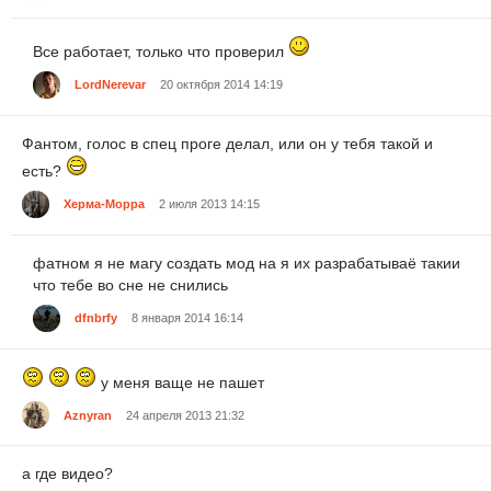
Все работает, только что проверил
LordNerevar
20 октября 2014 14:19
Фантом, голос в спец проге делал, или он у тебя такой и
есть?
Херма-Морра
2 июля 2013 14:15
фатном я не магу создать мод на я их разрабатываё такии
что тебе во сне не снились
dfnbrfy
8 января 2014 16:14
у меня ваще не пашет
Aznyran
24 апреля 2013 21:32
а где видео?