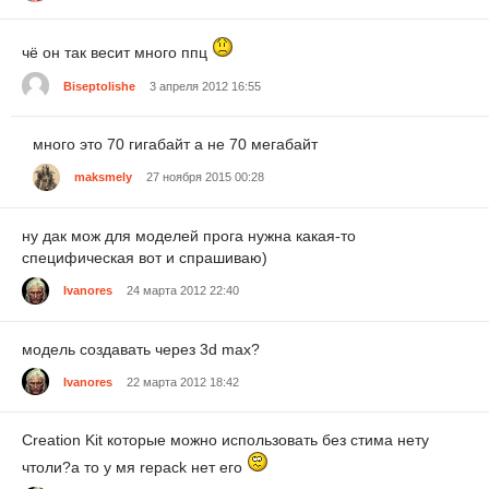
чё он так весит много ппц
Biseptolishe
3 апреля 2012 16:55
много это 70 гигабайт а не 70 мегабайт
maksmely
27 ноября 2015 00:28
ну дак мож для моделей прога нужна какая-то
специфическая вот и спрашиваю)
Ivanores
24 марта 2012 22:40
модель создавать через 3d max?
Ivanores
22 марта 2012 18:42
Creation Kit которые можно использовать без стима нету
чтоли?а то у мя repack нет его