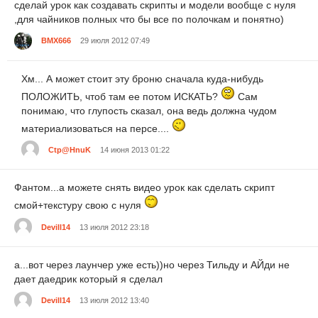
сделай урок как создавать скрипты и модели вообще с нуля
,для чайников полных что бы все по полочкам и понятно)
BMX666
29 июля 2012 07:49
Хм... А может стоит эту броню сначала куда-нибудь
ПОЛОЖИТЬ, чтоб там ее потом ИСКАТЬ?
Сам
понимаю, что глупость сказал, она ведь должна чудом
материализоваться на персе....
Ctp@HnuK
14 июня 2013 01:22
Фантом...а можете снять видео урок как сделать скрипт
смой+текстуру свою с нуля
Devill14
13 июля 2012 23:18
а...вот через лаунчер уже есть))но через Тильду и АЙди не
дает даедрик который я сделал
Devill14
13 июля 2012 13:40