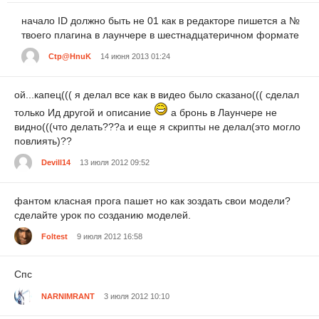
начало ID должно быть не 01 как в редакторе пишется а №
твоего плагина в лаунчере в шестнадцатеричном формате
Ctp@HnuK
14 июня 2013 01:24
ой...капец((( я делал все как в видео было сказано((( сделал
только Ид другой и описание
а бронь в Лаунчере не
видно(((что делать???а и еще я скрипты не делал(это могло
повлиять)??
Devill14
13 июля 2012 09:52
фантом класная прога пашет но как зоздать свои модели?
сделайте урок по созданию моделей.
Foltest
9 июля 2012 16:58
Спс
NARNIMRANT
3 июля 2012 10:10