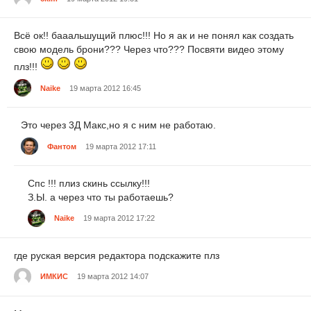
Всё ок!! бааальшущий плюс!!! Но я ак и не понял как создать
свою модель брони??? Через что??? Посвяти видео этому
плз!!!
Naike
19 марта 2012 16:45
Это через 3Д Макс,но я с ним не работаю.
Фантом
19 марта 2012 17:11
Спс !!! плиз скинь ссылку!!!
З.Ы. а через что ты работаешь?
Naike
19 марта 2012 17:22
где руская версия редактора подскажите плз
ИМКИС
19 марта 2012 14:07