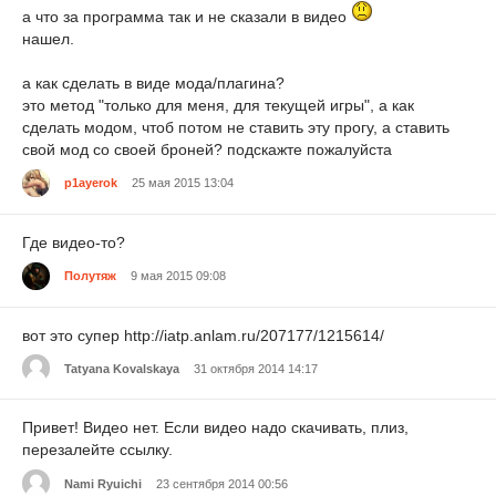
а что за программа так и не сказали в видео
нашел.
а как сделать в виде мода/плагина?
это метод "только для меня, для текущей игры", а как
сделать модом, чтоб потом не ставить эту прогу, а ставить
свой мод со своей броней? подскажте пожалуйста
p1ayerok
25 мая 2015 13:04
Где видео-то?
Полутяж
9 мая 2015 09:08
вот это супер http://iatp.anlam.ru/207177/1215614/
Tatyana Kovalskaya
31 октября 2014 14:17
Привет! Видео нет. Если видео надо скачивать, плиз,
перезалейте ссылку.
Nami Ryuichi
23 сентября 2014 00:56