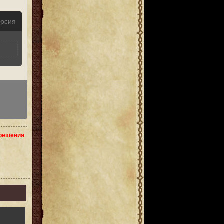
ерсия
зрешения