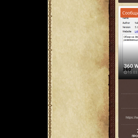
Сообщи
Главна
360 W
15.03.
https:/
ПРО