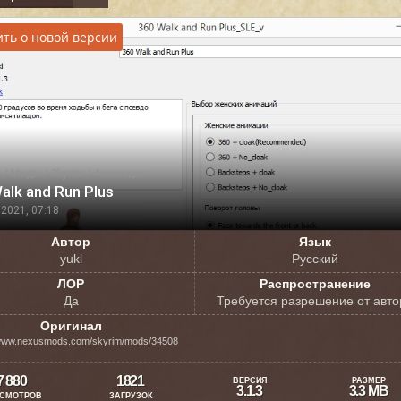
ть о новой версии
я
/
Моды
/
Skyrim
/
Анимации
alk and Run Plus
2021, 07:18
Автор
Язык
yukl
Русский
ЛОР
Распространение
Да
Требуется разрешение от авто
Оригинал
/www.nexusmods.com/skyrim/mods/34508
7 880
1821
ВЕРСИЯ
РАЗМЕР
3.1.3
3.3 MB
СМОТРОВ
ЗАГРУЗОК