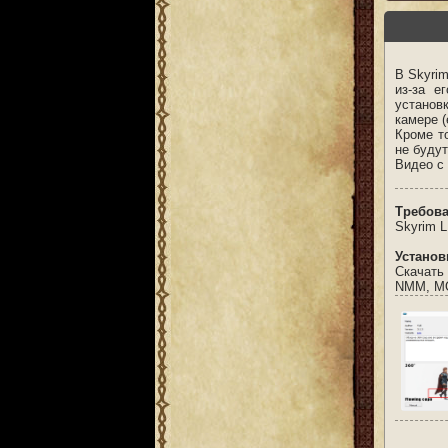
В Skyrim
из-за е
установ
камере (
Кроме т
не буду
Видео с
Требова
Skyrim 
Установ
Скачать
NMM, MO