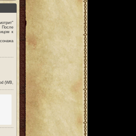
мотрит"
. После
лицом к
рсонажа
od (WB,