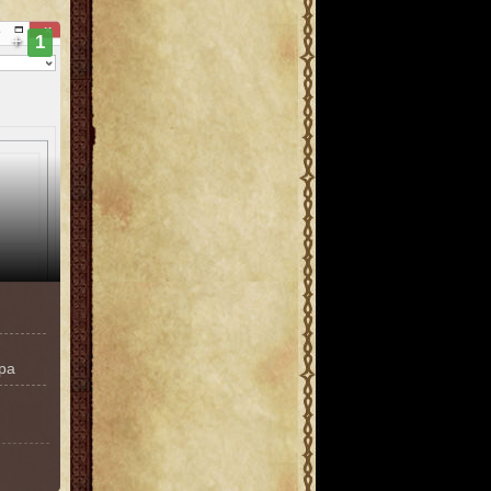
+
1
ра