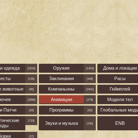
 и одежда
Оружие
Дома и локации
[2816]
[1453]
весты
Заклинания
Расы
[139]
[346]
е животные
Компаньоны
Геймплей
[86]
[1901]
рочее
Анимации
Модели тел
[2899]
[279]
и Патчи
Программы
Глобальные мод
[26]
[62]
тические
[725]
Звуки и музыка
ENB
[150]
оды
борки
[37]