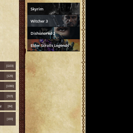
Skyrim
Witcher 3
Dishonored 2
Elder Scrolls Legends
[1103]
[126]
[1080]
[315]
ы
[84]
[183]