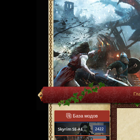
Гл
База модов
Skyrim SE-AE
2422