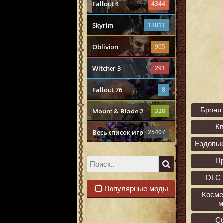
Fallout 4
4344
Skyrim
13811
Oblivion
905
Witcher 3
291
Fallout 76
8
Броня
Mount & Blade 2
328
К
Весь список игр
25407
Ездовы
П
DLC 
Популярные моды
Косме
м
С