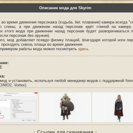
Описание мода для Skyrim
 во время движения персонажа (ходьба, бег, плавание) камера всегда "с
го спины, а при движении назад персонаж идёт спиной на камеру
ки этого мода при движении назад персонаж будет разворачиваться 
если персонаж без оружия).
ого, мод добавляет псевдо физику плащей, благодаря которой ноги пе
т проходить сквозь плащи во время движения.
 примером работы мода можно посмотреть
здесь
.
ния:
LE
ка:
 мод и установить, используя любой менеджер модов с поддержкой fom
/MO2, Vortex).
↓ Ссылки для скачивания ↓