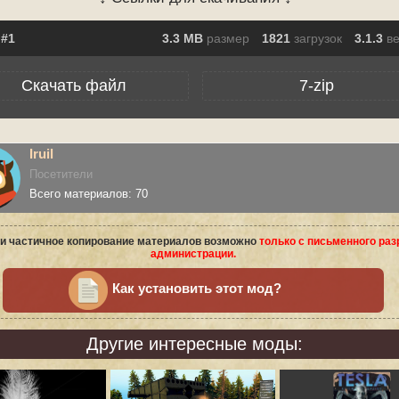
3.3 MB
размер
1821
загрузок
3.1.3
в
Скачать файл
7-zip
Iruil
Посетители
Всего материалов: 70
и частичное копирование материалов возможно
только с письменного ра
администрации.
Как установить этот мод?
Другие интересные моды: