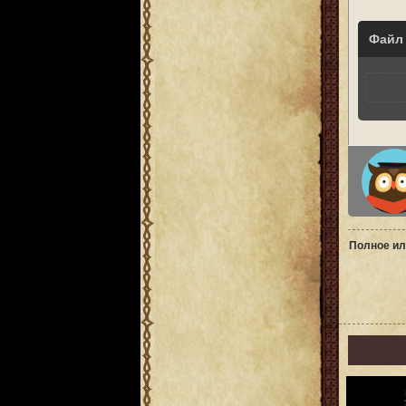
Файл
Полное ил