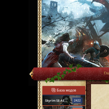
Гл
База модов
Skyrim SE-AE
2422