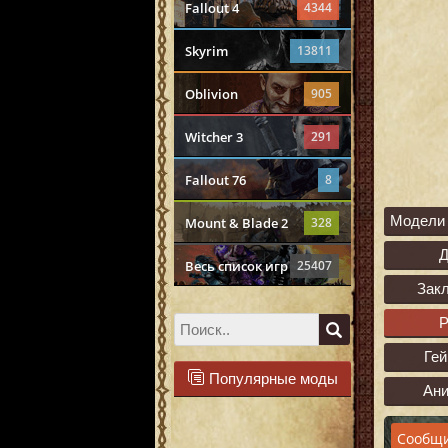
Fallout 4
4344
Skyrim
13811
Oblivion
905
Witcher 3
291
Fallout 76
8
Модели 
Mount & Blade 2
328
Весь список игр
25407
Зак
Р
Ге
Популярные моды
Ан
Сообщи