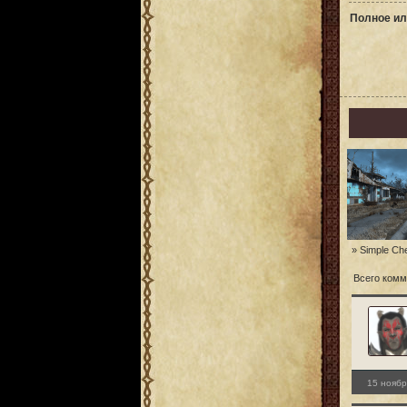
Полное ил
» Simple Ch
Всего комм
15 ноябр