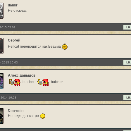
damir
Не отсюда.
2015 05:02
Lik
Сергей
Hellcat переводится как Ведьма
я 2015 15:03
Lik
Алекс давыдов
:butcher:
:butcher:
 2014 16:28
Lik
Cmyrmin
Неподходят к игре