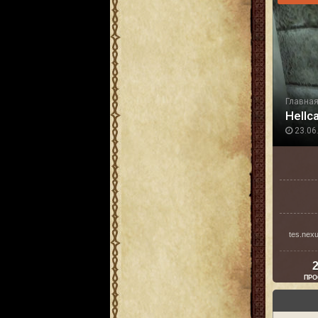
Главна
Hellc
23.06.
tes.nex
2
ПРО