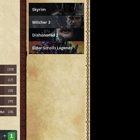
Skyrim
Witcher 3
Dishonored 2
Elder Scrolls Legends
[119]
[17]
[18]
[35]
ны
[24]
+
1