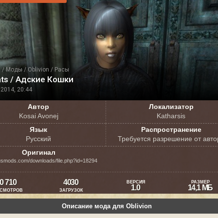
я
/
Моды
/
Oblivion
/
Расы
ats / Адские Кошки
2014, 20:44
Автор
Локализатор
Kosai Avonej
Katharsis
Язык
Распространение
Русский
Требуется разрешение от авто
Оригинал
usmods.com/downloads/file.php?id=18294
0 710
4030
ВЕРСИЯ
РАЗМЕР
1.0
14,1 МБ
СМОТРОВ
ЗАГРУЗОК
Описание мода для Oblivion