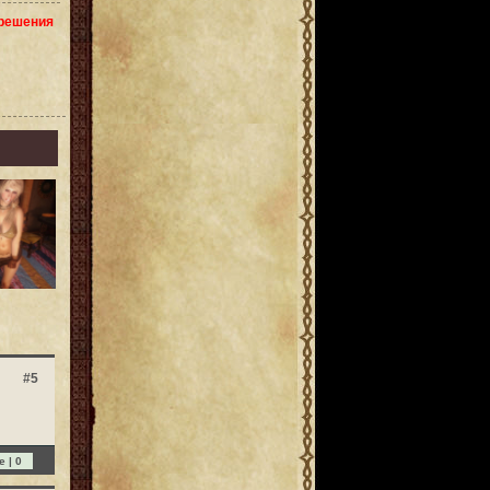
зрешения
#5
e |
0