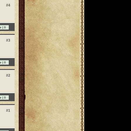
#4
e |
0
#3
e |
0
#2
e |
0
#1