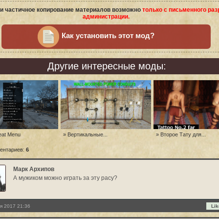
и частичное копирование материалов возможно
только с письменного ра
администрации.
Как установить этот мод?
Другие интересные моды:
eat Menu
» Вертикальные...
» Второе Тату для...
ентариев:
6
Марк Архипов
А мужиком можно играть за эту расу?
я 2017 21:36
Lik