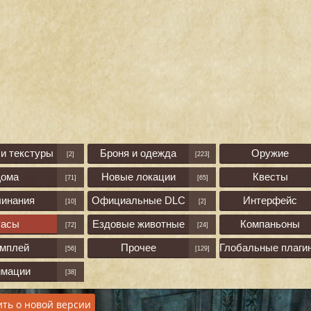
и текстуры
Броня и одежда
Оружие
[2]
[223]
Дома
Новые локации
Квесты
[71]
[65]
линания
Официальные DLC
Интерфейс
[10]
[2]
асы
Ездовые животные
Компаньоны
[72]
[24]
ймплей
Прочее
Глобальные плаги
[56]
[129]
имации
[38]
ть о новой версии