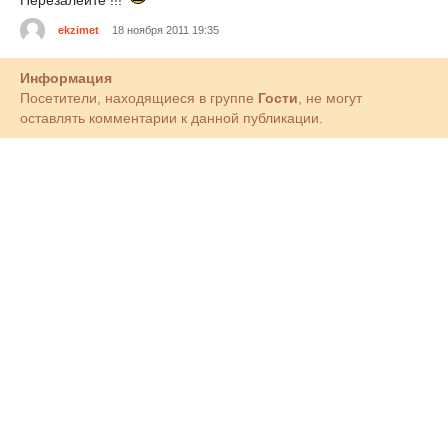
Перезалейте !!!
ekzimet
18 ноября 2011 19:35
Информация
Посетители, находящиеся в группе
Гости
, не могут
оставлять комментарии к данной публикации.