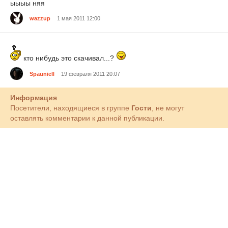
ыыыы няя
wazzup
1 мая 2011 12:00
кто нибудь это скачивал...?
Spauniell
19 февраля 2011 20:07
Информация
Посетители, находящиеся в группе
Гости
, не могут
оставлять комментарии к данной публикации.