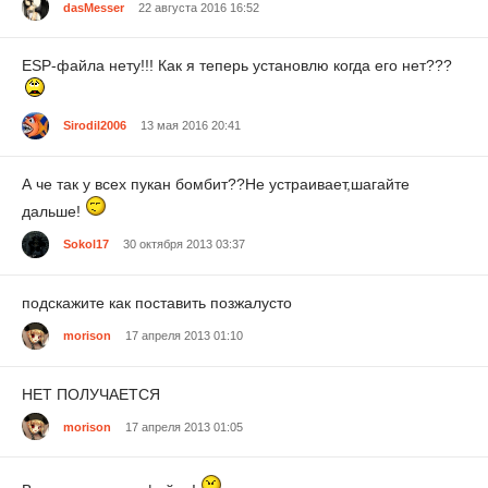
dasMesser
22 августа 2016 16:52
ESP-файла нету!!! Как я теперь установлю когда его нет???
Sirodil2006
13 мая 2016 20:41
А че так у всех пукан бомбит??Не устраивает,шагайте
дальше!
Sokol17
30 октября 2013 03:37
подскажите как поставить позжалусто
morison
17 апреля 2013 01:10
НЕТ ПОЛУЧАЕТСЯ
morison
17 апреля 2013 01:05