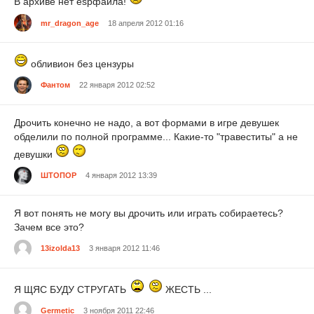
В архиве нет espфайла!
mr_dragon_age
18 апреля 2012 01:16
обливион без цензуры
Фантом
22 января 2012 02:52
Дрочить конечно не надо, а вот формами в игре девушек
обделили по полной программе... Какие-то "травеститы" а не
девушки
ШТОПОР
4 января 2012 13:39
Я вот понять не могу вы дрочить или играть собираетесь?
Зачем все это?
13izolda13
3 января 2012 11:46
Я ЩЯС БУДУ СТРУГАТЬ
ЖЕСТЬ ...
Germetic
3 ноября 2011 22:46