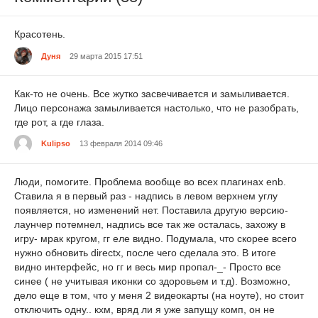
Красотень.
Дуня
29 марта 2015 17:51
Как-то не очень. Все жутко засвечивается и замыливается.
Лицо персонажа замыливается настолько, что не разобрать,
где рот, а где глаза.
Kulipso
13 февраля 2014 09:46
Люди, помогите. Проблема вообще во всех плагинах enb.
Ставила я в первый раз - надпись в левом верхнем углу
появляется, но изменений нет. Поставила другую версию-
лаунчер потемнел, надпись все так же осталась, захожу в
игру- мрак кругом, гг еле видно. Подумала, что скорее всего
нужно обновить directx, после чего сделала это. В итоге
видно интерфейс, но гг и весь мир пропал-_- Просто все
синее ( не учитывая иконки со здоровьем и т.д). Возможно,
дело еще в том, что у меня 2 видеокарты (на ноуте), но стоит
отключить одну.. кхм, вряд ли я уже запущу комп, он не