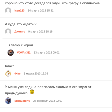
хорошо что ктото догадался улучшить графу в обливионе
isen123
14 марта 2013 15:31
А куда это кидать ?
Дионис
9 марта 2013 18:18
В папку с игрой
VOVAn311
13 марта 2013 09:01
Класс.
Фiкс
1 марта 2013 16:38
У меня уже седина появилась сколько я его ждал от
предыдущего!
MarkLiberty
26 февраля 2013 22:07