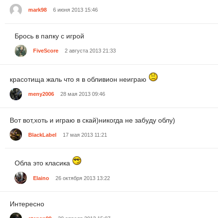
mark98
6 июня 2013 15:46
Брось в папку с игрой
FiveScore
2 августа 2013 21:33
красотища жаль что я в обливион неиграю
meny2006
28 мая 2013 09:46
Вот вот,хоть и играю в скай)никогда не забуду облу)
BlackLabel
17 мая 2013 11:21
Обла это класика
Elaino
26 октября 2013 13:22
Интересно