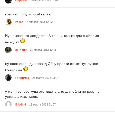
stepan99
30 апреля 2013 15:07
красиво получилось! качаю!
Irokez
2 апреля 2013 12:22
Ну наконец то дождался! А то они только для скайрима
выходят
Dr_Katjit
29 марта 2013 12:11
ну наоц ещё один повод Облу пройти сюжет тут лучше
Скайрима
Тринимак
28 марта 2013 03:07
у меня вопрос куда это кидать а то для облы не разу не
устонавливал моды
IBAHbl4
19 марта 2013 21:07