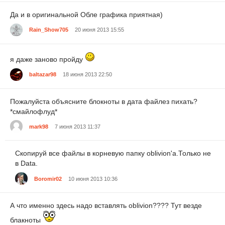
Да и в оригинальной Обле графика приятная)
Rain_Show705
20 июня 2013 15:55
я даже заново пройду
baltazar98
18 июня 2013 22:50
Пожалуйста объясните блокноты в дата файлез пихать?
*смайлофлуд*
mark98
7 июня 2013 11:37
Скопируй все файлы в корневую папку oblivion'a.Только не
в Data.
Boromir02
10 июня 2013 10:36
А что именно здесь надо вставлять oblivion???? Тут везде
блакноты