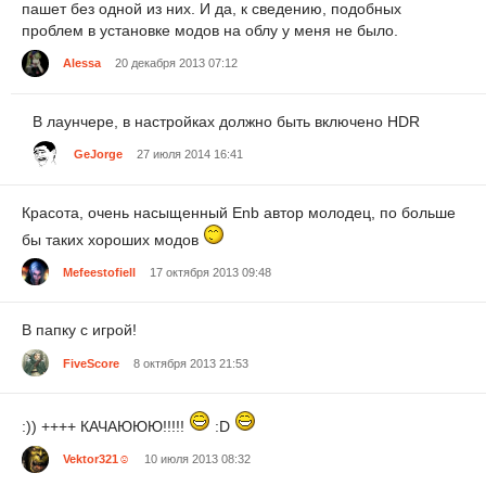
пашет без одной из них. И да, к сведению, подобных
проблем в установке модов на облу у меня не было.
Alessa
20 декабря 2013 07:12
В лаунчере, в настройках должно быть включено HDR
GeJorge
27 июля 2014 16:41
Красота, очень насыщенный Enb автор молодец, по больше
бы таких хороших модов
Mefeestofiell
17 октября 2013 09:48
В папку с игрой!
FiveScore
8 октября 2013 21:53
:)) ++++ КАЧАЮЮЮ!!!!!
:D
Vektor321☺
10 июля 2013 08:32