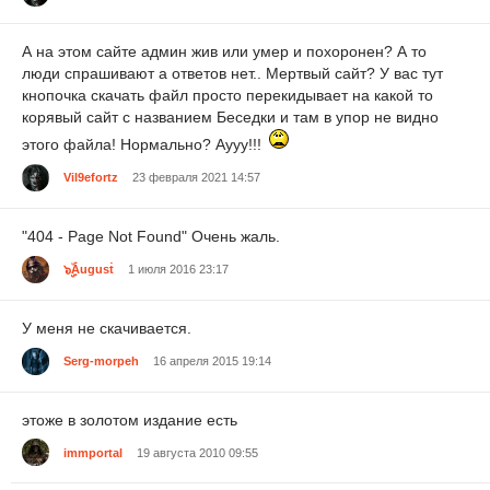
А на этом сайте админ жив или умер и похоронен? А то
люди спрашивают а ответов нет.. Мертвый сайт? У вас тут
кнопочка скачать файл просто перекидывает на какой то
корявый сайт с названием Беседки и там в упор не видно
этого файла! Нормально? Аууу!!!
Vil9efortz
23 февраля 2021 14:57
"404 - Page Not Found" Очень жаль.
๖ۣۣۜAugusṫ
1 июля 2016 23:17
У меня не скачивается.
Serg-morpeh
16 апреля 2015 19:14
этоже в золотом издание есть
immportal
19 августа 2010 09:55