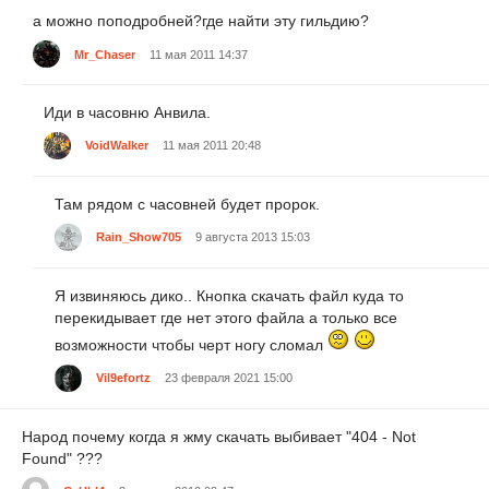
а можно поподробней?где найти эту гильдию?
Mr_Chaser
11 мая 2011 14:37
Иди в часовню Анвила.
VoidWalker
11 мая 2011 20:48
Там рядом с часовней будет пророк.
Rain_Show705
9 августа 2013 15:03
Я извиняюсь дико.. Кнопка скачать файл куда то
перекидывает где нет этого файла а только все
возможности чтобы черт ногу сломал
Vil9efortz
23 февраля 2021 15:00
Народ почему когда я жму скачать выбивает "404 - Not
Found" ???