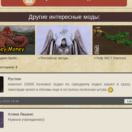
Другие интересные моды:
джин Крабс...
» Реплейсер звезды...
» Kelly 60CT Diamond...
ентариев:
2
Руслан
накопил 10000 положил ходил по сиродиилу ходил зашел и сразу
скингарде купил и обновы еще и осталось полезная штука
та 2015 15:48
Lik
Алина Лашанс
Нужное учреждение))