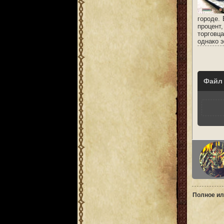
городе.
процент
торговца
однако 
Файл
Полное ил