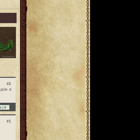
#2
 дом в
e |
0
#1