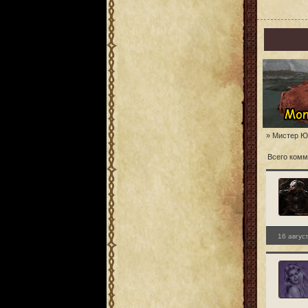
» Мистер Ю
Всего комм
16 авгус