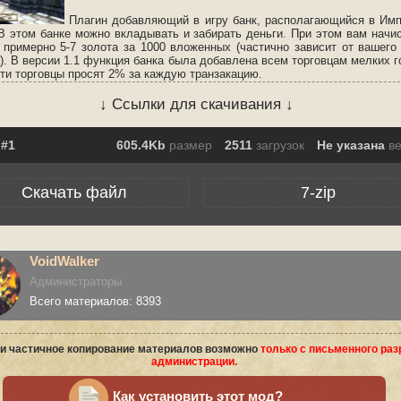
Плагин добавляющий в игру банк, располагающийся в Им
 В этом банке можно вкладывать и забирать деньги. При этом вам начи
, примерно 5-7 золота за 1000 вложенных (частично зависит от вашего
). В версии 1.1 функция банка была добавлена всем торговцам мелких г
эти торговцы просят 2% за каждую транзакацию.
↓ Ссылки для скачивания ↓
605.4Kb
размер
2511
загрузок
Не указана
в
Скачать файл
7-zip
VoidWalker
Администраторы
Всего материалов: 8393
и частичное копирование материалов возможно
только с письменного ра
администрации.
Как установить этот мод?