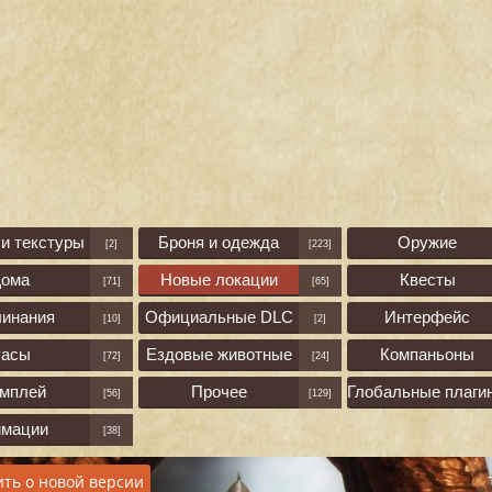
и текстуры
Броня и одежда
Оружие
[2]
[223]
Дома
Новые локации
Квесты
[71]
[65]
линания
Официальные DLC
Интерфейс
[10]
[2]
асы
Ездовые животные
Компаньоны
[72]
[24]
ймплей
Прочее
Глобальные плаги
[56]
[129]
имации
[38]
ть о новой версии