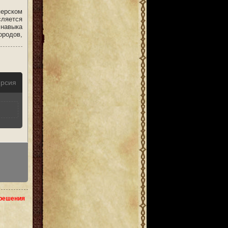
перском
сляется
 навыка
ородов,
ерсия
зрешения