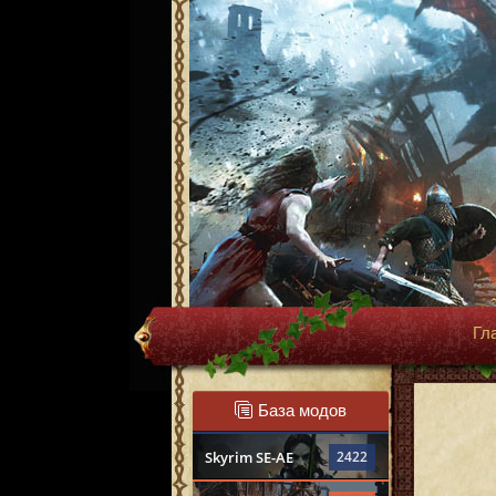
Гл
База модов
Skyrim SE-AE
2422