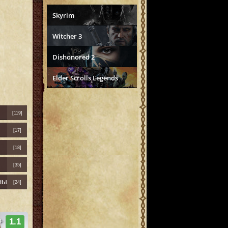
Skyrim
Witcher 3
Dishonored 2
Elder Scrolls Legends
[119]
[17]
[18]
[35]
ны
[24]
+
1.1