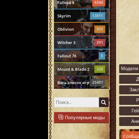
Fallout 4
4344
Skyrim
13811
Oblivion
905
Witcher 3
291
Fallout 76
8
Модели 
Mount & Blade 2
328
Весь список игр
25407
Зак
Р
Ге
Популярные моды
Ан
Сообщи