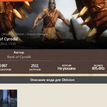
я
/
Моды
/
Oblivion
/
Новые локации
f Cyrodiil
2010, 13:35
Автор
Bank of Cyrodiil
6 997
2511
ВЕРСИЯ
РАЗМЕР
Не указана
605.4Kb
СМОТРОВ
ЗАГРУЗОК
Описание мода для Oblivion