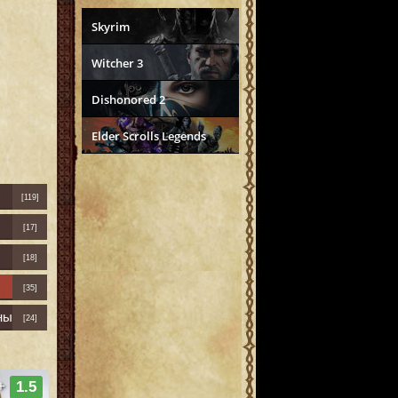
Skyrim
Witcher 3
Dishonored 2
Elder Scrolls Legends
[119]
[17]
[18]
[35]
ны
[24]
+
1.5