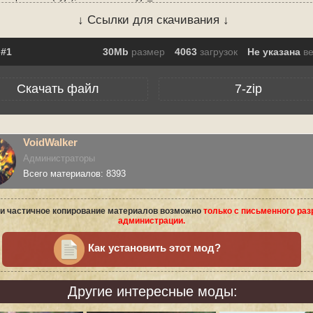
↓ Ссылки для скачивания ↓
30Mb
размер
4063
загрузок
Не указана
в
Скачать файл
7-zip
VoidWalker
Администраторы
Всего материалов: 8393
и частичное копирование материалов возможно
только с письменного ра
администрации.
Как установить этот мод?
Другие интересные моды: