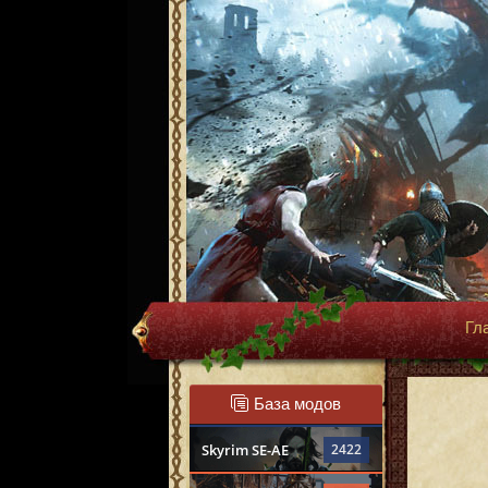
Гл
База модов
Skyrim SE-AE
2422