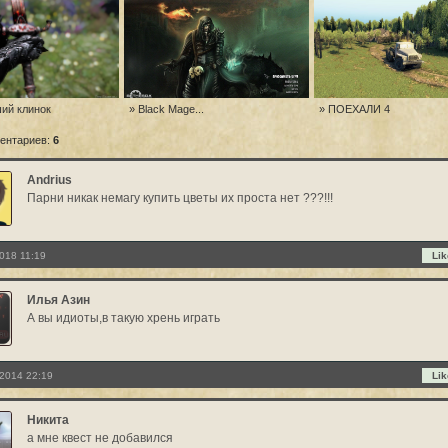
ший клинок
» Black Mage...
» ПОЕХАЛИ 4
ентариев:
6
Andrius
Парни никак немагу купить цветы их проста нет ???!!!
018 11:19
Lik
Илья Азин
А вы идиоты,в такую хрень играть
2014 22:19
Lik
Никита
а мне квест не добавился