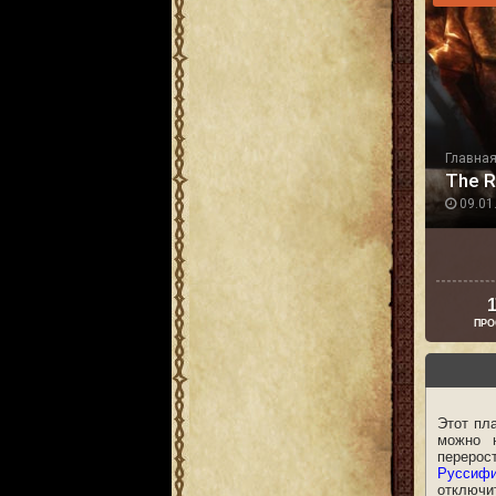
Главна
The R
09.01.
1
ПРО
Этот пл
можно 
перерос
Руссифи
отключит