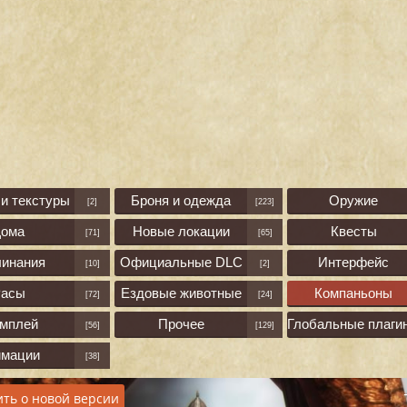
и текстуры
Броня и одежда
Оружие
[2]
[223]
Дома
Новые локации
Квесты
[71]
[65]
линания
Официальные DLC
Интерфейс
[10]
[2]
асы
Ездовые животные
Компаньоны
[72]
[24]
ймплей
Прочее
Глобальные плаги
[56]
[129]
имации
[38]
ть о новой версии