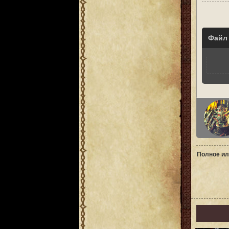
Файл
Полное ил