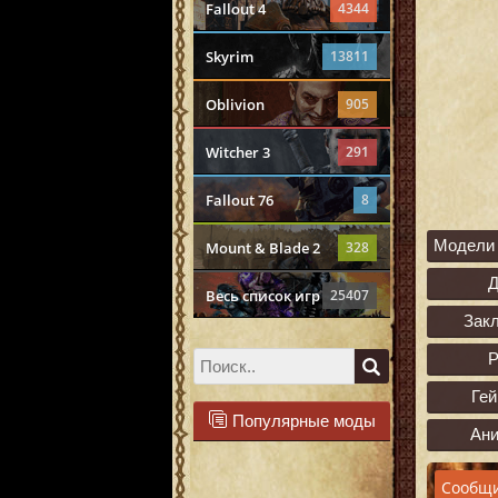
Fallout 4
4344
Skyrim
13811
Oblivion
905
Witcher 3
291
Fallout 76
8
Модели 
Mount & Blade 2
328
Весь список игр
25407
Зак
Р
Ге
Популярные моды
Ан
Сообщи