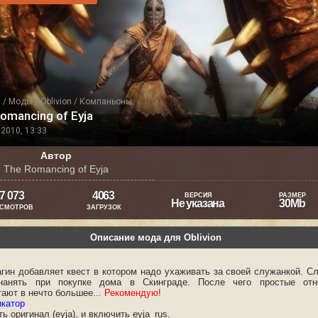
я
/
Моды
/
Oblivion
/
Компаньоны
omancing of Eyja
2010, 13:33
Автор
The Romancing of Eyja
7 073
4063
ВЕРСИЯ
РАЗМЕР
Не указана
30Mb
СМОТРОВ
ЗАГРУЗОК
Описание мода для Oblivion
агин добавляет квест в котором надо ухаживать за своей служанкой. С
нанять при покупке дома в Cкинграде. После чего простые отн
тают в нечто большее...
Рекомендую!
катор
ь оригинал (eyja), и включить eyja_rus.