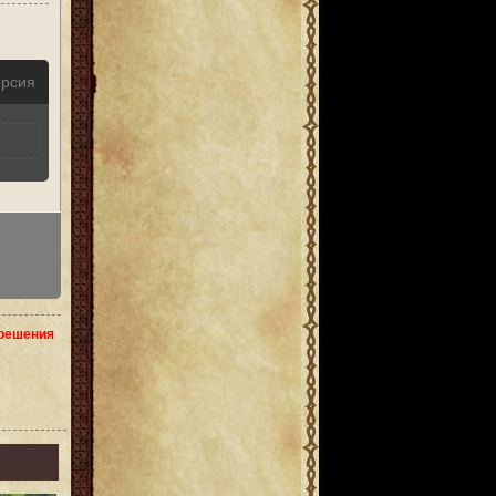
ерсия
зрешения