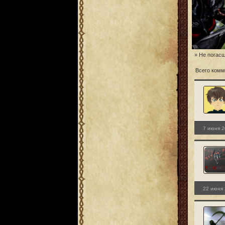
» Не погас
Всего комм
7 июня 2
22 июня 