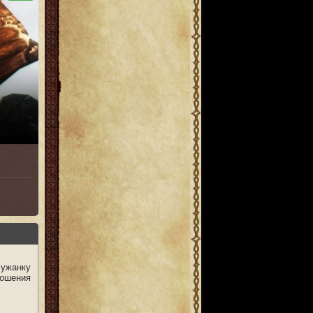
лужанку
ошения