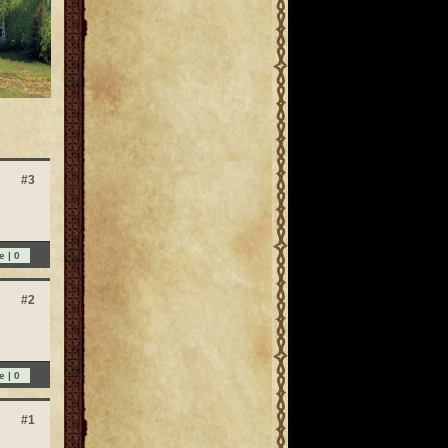
#3
e |
0
#2
e |
0
#1