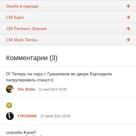
Зомби в одежде...
CM Egan
CM Partners Эления
CM Mark Tenius
Комментарии (3)
О! Теперь на пару с Грашнаком во дворе Еарэндила
патрулировать станут=)
The_Bullet
11 мая 2013 19:48
TYKZAR666
27 июня 2011 18:59
спасибо Kane!!