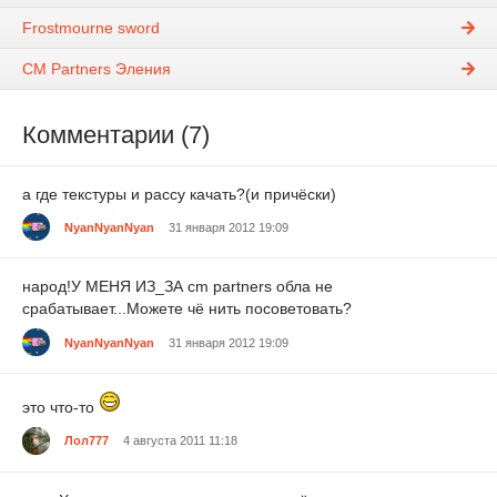
Frostmourne sword
CM Partners Эления
Комментарии (7)
а где текстуры и рассу качать?(и причёски)
NyanNyanNyan
31 января 2012 19:09
народ!У МЕНЯ ИЗ_ЗА cm partners обла не
срабатывает...Можете чё нить посоветовать?
NyanNyanNyan
31 января 2012 19:09
это что-то
Лол777
4 августа 2011 11:18