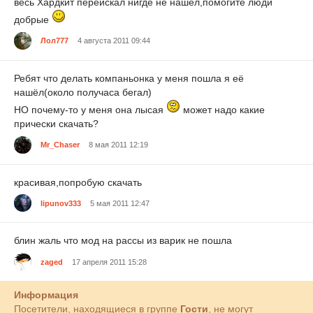
весь Хардкит переискал нигде не нашёл,помогите люди
добрые
Лол777
4 августа 2011 09:44
Ребят что делать компаньонка у меня пошла я её
нашёл(около получаса бегал)
НО почему-то у меня она лысая
может надо какие
прически скачать?
Mr_Chaser
8 мая 2011 12:19
красивая,попробую скачать
lipunov333
5 мая 2011 12:47
блин жаль что мод на рассы из варик не пошла
zaged
17 апреля 2011 15:28
Информация
Посетители, находящиеся в группе
Гости
, не могут