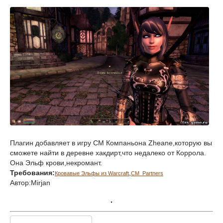
Плагин добавляет в игру CM Компаньона Zheane,которую вы
сможете найти в деревне хакдирт,что недалеко от Коррола.
Она Эльф крови,некромант.
Требования:
,
Кровавые Эльфы из Warcraft
CM_Partners
Автор:Mirjan