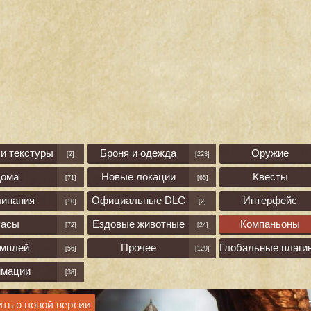
и текстуры
Броня и одежда
Оружие
[2]
[223]
Дома
Новые локации
Квесты
[71]
[65]
линания
Официальные DLC
Интерфейс
[10]
[2]
асы
Ездовые животные
Компаньоны
[72]
[24]
ймплей
Прочее
Глобальные плаги
[56]
[129]
имации
[38]
ть о новой версии