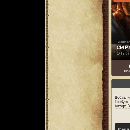
Главна
CM Pa
12.09.
ПРО
Добавля
Требуетс
Автор: D
Файл