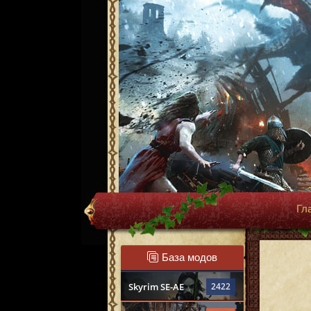
Гл
База модов
Skyrim SE-AE
2422