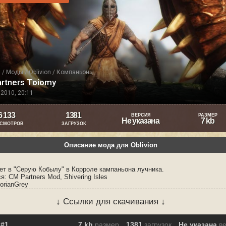
я
/
Моды
/
Oblivion
/
Компаньоны
rtners Toiomy
2010, 20:11
6 133
1381
ВЕРСИЯ
РАЗМЕР
Не указана
7 kb
СМОТРОВ
ЗАГРУЗОК
Описание мода для Oblivion
ет в "Серую Кобылу" в Корроле кампаньона лучника.
я: CM Partners Mod, Shivering Isles
orianGrey
↓ Ссылки для скачивания ↓
7 kb
размер
1381
загрузок
Не указана
в