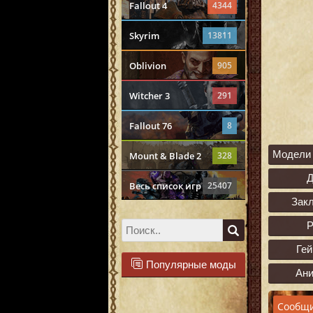
Fallout 4
4344
Skyrim
13811
Oblivion
905
Witcher 3
291
Fallout 76
8
Модели 
Mount & Blade 2
328
Весь список игр
25407
Зак
Р
Ге
Популярные моды
Ан
Сообщи