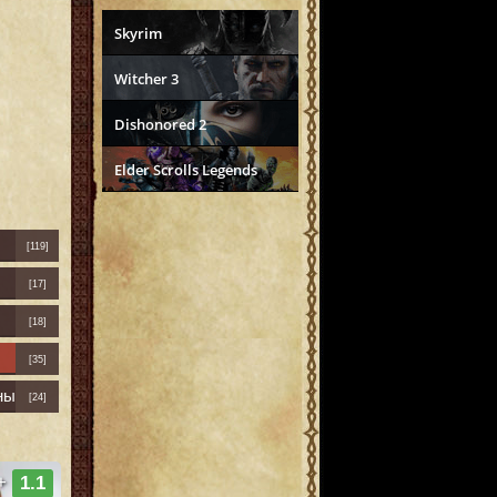
Skyrim
Witcher 3
Dishonored 2
Elder Scrolls Legends
[119]
[17]
[18]
[35]
ны
[24]
+
1.1