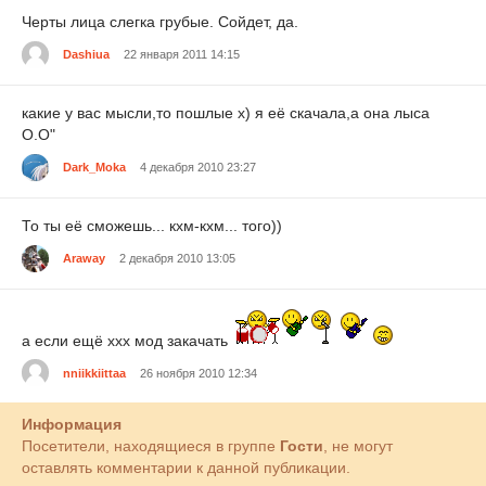
Черты лица слегка грубые. Сойдет, да.
Dashiua
22 января 2011 14:15
какие у вас мысли,то пошлые х) я её скачала,а она лыса
О.О"
Dark_Moka
4 декабря 2010 23:27
То ты её сможешь... кхм-кхм... того))
Araway
2 декабря 2010 13:05
а если ещё xxx мод закачать
nniikkiittaa
26 ноября 2010 12:34
Информация
Посетители, находящиеся в группе
Гости
, не могут
оставлять комментарии к данной публикации.