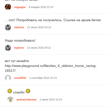
niggagta
8 января 2016 21:47
... опс! Попробовать не получилось. Ссылка на архив битая.
inplorer
21 июля 2015 04:12
Надо попробовать!
inplorer
21 июля 2015 04:11
вот тут качайте
http://www.playground.ru/files/tes_4_oblivion_horse_racing-
16517/
vova5010
1 сентября 2013 15:14
спаибо
yasha@danmer
2 июня 2014 14:14