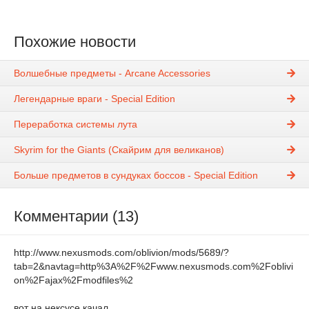
Похожие новости
Волшебные предметы - Arcane Accessories
Легендарные враги - Special Edition
Переработка системы лута
Skyrim for the Giants (Скайрим для великанов)
Больше предметов в сундуках боссов - Special Edition
Комментарии (13)
http://www.nexusmods.com/oblivion/mods/5689/?
tab=2&navtag=http%3A%2F%2Fwww.nexusmods.com%2Foblivi
on%2Fajax%2Fmodfiles%2
вот на нексусе качал