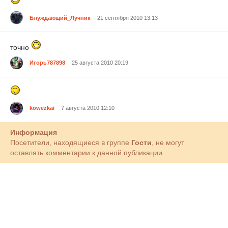
Блуждающий_Лучник
21 сентября 2010 13:13
точно
Игорь787898
25 августа 2010 20:19
kowezkai
7 августа 2010 12:10
Информация
Посетители, находящиеся в группе
Гости
, не могут
оставлять комментарии к данной публикации.