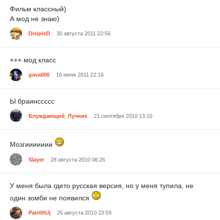
Фильм классный)
А мод не знаю)
DisipisD
30 августа 2011 22:56
+++ мод класс
gava000
16 июня 2011 22:16
Ы браинссссс
Блуждающий_Лучник
21 сентября 2010 13:10
Мозгиииииии
Slayer
28 августа 2010 06:26
У меня была гдето русская версия, но у меня тупила, не
один зомби не появился
Patri0tUj
26 августа 2010 23:59