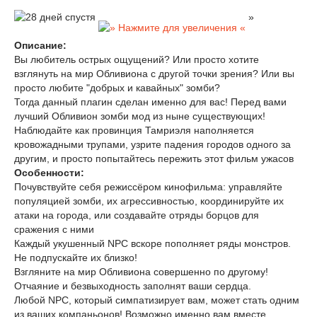
»
Описание:
Вы любитель острых ощущений? Или просто хотите
взглянуть на мир Обливиона с другой точки зрения? Или вы
просто любите "добрых и кавайных" зомби?
Тогда данный плагин сделан именно для вас! Перед вами
лучший Обливион зомби мод из ныне существующих!
Наблюдайте как провинция Тамриэля наполняется
кровожадными трупами, узрите падения городов одного за
другим, и просто попытайтесь пережить этот фильм ужасов
Особенности:
Почувствуйте себя режиссёром кинофильма: управляйте
популяцией зомби, их агрессивностью, координируйте их
атаки на города, или создавайте отряды борцов для
сражения с ними
Каждый укушенный NPC вскоре пополняет ряды монстров.
Не подпускайте их близко!
Взгляните на мир Обливиона совершенно по другому!
Отчаяние и безвыходность заполнят ваши сердца.
Любой NPC, который симпатизирует вам, может стать одним
из ваших компаньонов! Возможно именно вам вместе