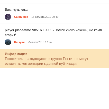
Вах, жуть какая!
Саннифер
18 августа 2010 00:49
player.placeatme 9851b 1000, и зомби скоко хочешь, но комп
сгорит!
Katsymi
25 июля 2010 17:24
Информация
Посетители, находящиеся в группе
Гости
, не могут
оставлять комментарии к данной публикации.