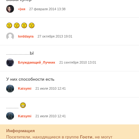
=)ня
27 февраля 2014 13:38
lorddayra
27 октября 2013 19:01
...................Ы
Блуждающий_Лучник
21 сентября 2010 13:01
У них способности есть
Katsymi
21 июля 2010 12:41
..........
Katsymi
21 июля 2010 12:41
Информация
Посетители, находящиеся в группе
Гости
, не могут