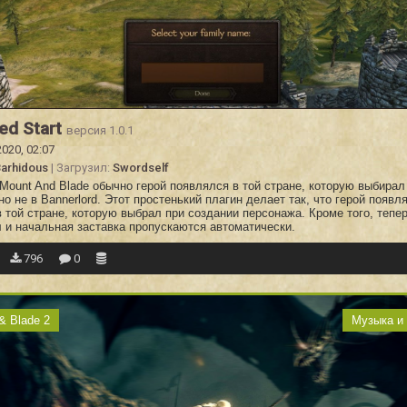
red Start
версия 1.0.1
2020, 02:07
arhidous
| Загрузил:
Swordself
Mount And Blade обычно герой появлялся в той стране, которую выбирал
но не в Bannerlord. Этот простенький плагин делает так, что герой появл
 той стране, которую выбрал при создании персонажа. Кроме того, тепе
л и начальная заставка пропускаются автоматически.
796
0
& Blade 2
Музыка и 