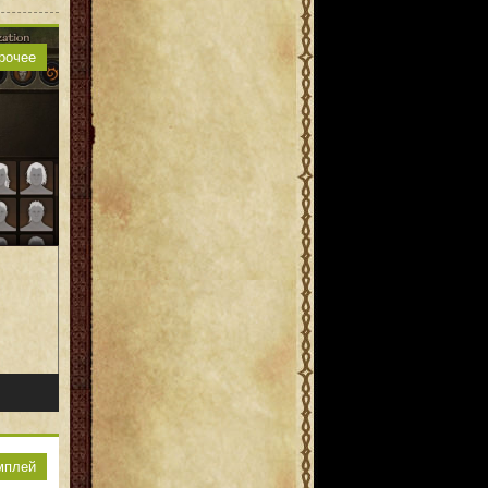
рочее
мплей