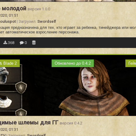
о молодой
версия 1.0.0
2020, 01:51
ouluspot
| Загрузил:
Swordself
ция предназначена для тех, кто играет за ребенка, тинейджера или мо
ет автоматическое взросление персонажа.
368
0
& Blade 2
Обновлено до 0.4.2
Гей
димые шлемы для ГГ
версия 0.4.2
2020, 01:31
DTV
| Загрузил:
Swordself