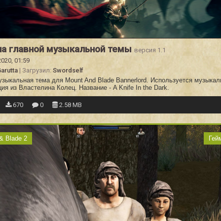
а главной музыкальной темы
версия 1.1
2020, 01:59
arutta
| Загрузил:
Swordself
узыкальная тема для Mount And Blade Bannerlord. Используется музыкал
ия из Властелина Колец. Название - A Knife In the Dark.
670
0
2.58 MB
& Blade 2
Гей