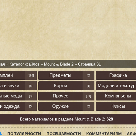
ная
»
Каталог файлов
»
Mount & Blade 2
» Страница 31
ймплей
Предметы
Графика
[189]
[0]
а и звуки
Карты
Модели и тексту
[8]
[1]
ьные моды
Прочее
Компаньоны
[3]
[71]
 и одежда
Оружие
Фиксы
[5]
[5]
Всего материалов в разделе Mount & Blade 2:
328
ПОПУЛЯРНОСТИ
ПОСЕЩАЕМОСТИ
КОММЕНТАРИЯМ
АЛФ