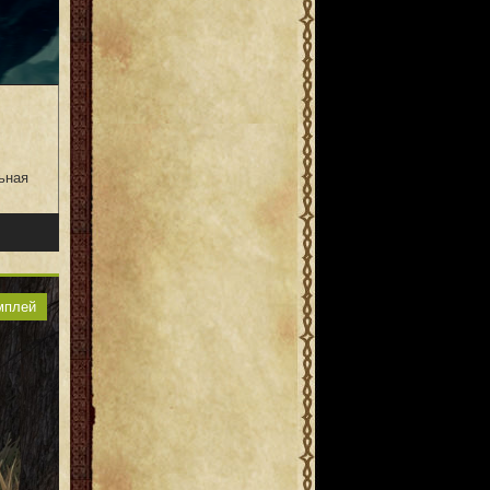
ьная
мплей