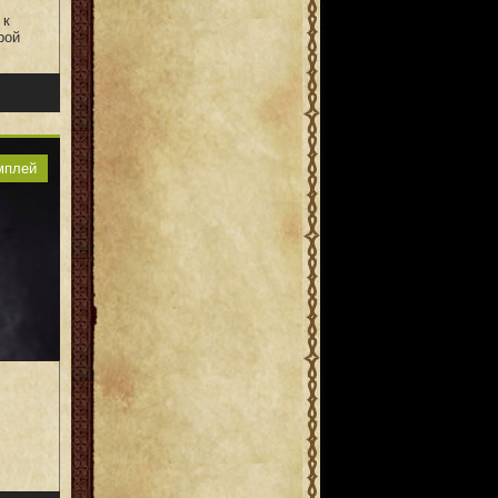
 к
рой
мплей