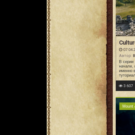
Cultu
07.04.
Автор:
B
В серии 
начале, 
именно в
туториа
3 607
Mount 