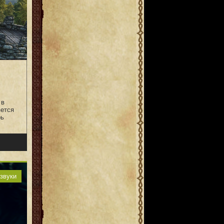
 в
яется
рь
звуки