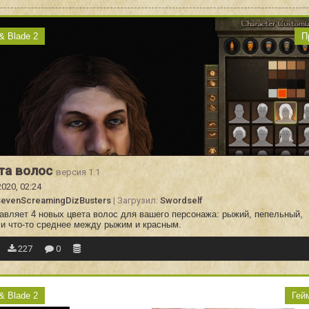
& Blade 2
П
та волос
версия 1.1
2020, 02:24
evenScreamingDizBusters
| Загрузил:
Swordself
авляет 4 новых цвета волос для вашего персонажа: рыжий, пепельный,
 и что-то среднее между рыжим и красным.
227
0
& Blade 2
Гей