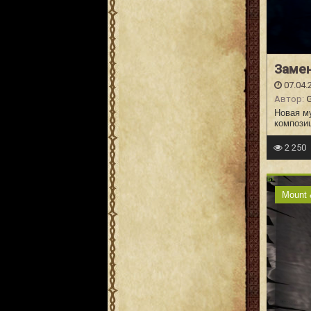
Замен
07.04.
Автор:
G
Новая м
композиц
2 250
Mount 