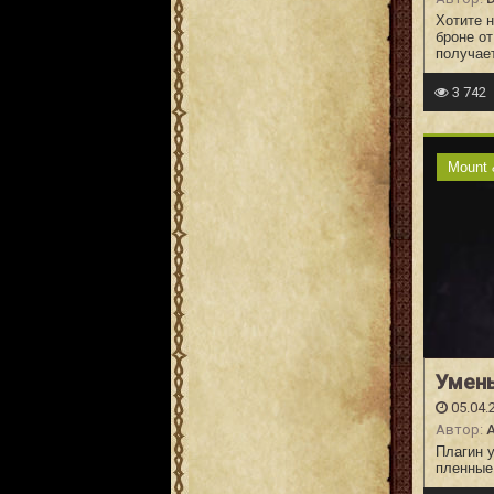
Хотите 
броне о
получае
3 742
Mount 
Умень
05.04.
Автор:
Плагин у
пленные