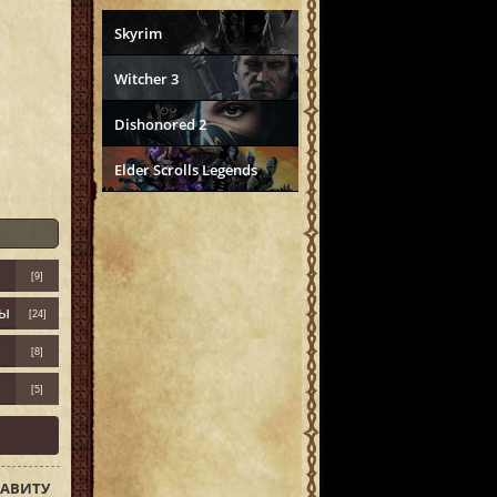
Skyrim
Witcher 3
Dishonored 2
Elder Scrolls Legends
[9]
ры
[24]
[8]
[5]
АВИТУ