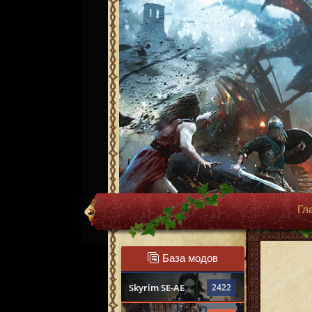
Гл
База модов
Skyrim SE-AE
2422