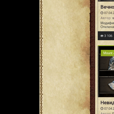
Вечн
07.04.
Автор:
s
Модифика
Отключа
3 106
Mount 
Неви
07.04.
Автор: