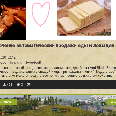
ючение автоматический продажи еды и лошадей
2020, 02:12
Goog
| Загрузил:
Swordself
ьно полезный, но одновременно легкий мод для Mount And Blade Banner
кирует продажу ваших лошадей и еды при нажатии кнопки "Продать все"
, вы легко можете продать все ненужные предметы, при этом сохранив 
451
0
& Blade 2
Гей