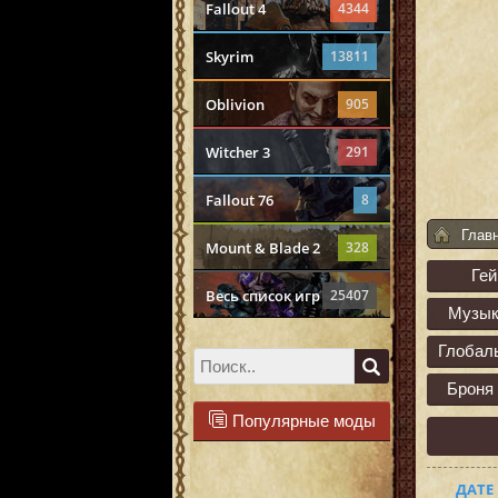
Fallout 4
4344
Skyrim
13811
Oblivion
905
Witcher 3
291
Fallout 76
8
Глав
Mount & Blade 2
328
Ге
Весь список игр
25407
Музык
Глобал
Броня
Популярные моды
ДАТЕ