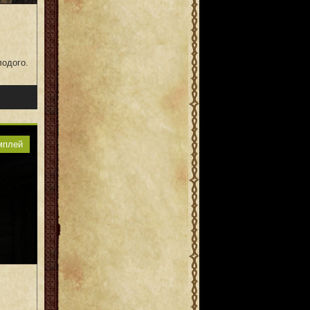
лодого.
мплей