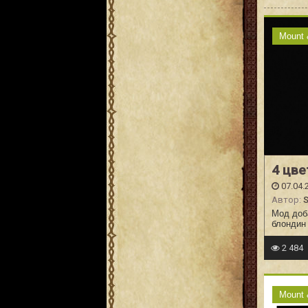
Mount 
4 цве
07.04.
Автор:
S
Мод доб
блондин
2 484
Mount 