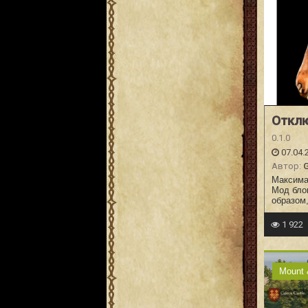
Откл
0.1.0
07.04.
Автор:
Максимал
Мод бло
образом
1 922
Mount 