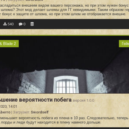
насладиться внешним видом вашего персонажа, но при этом нужен бонус
т шлема? Этот мод делает шлемы для ГГ невидимыми. Таким образом ге
т бонус к защите от шлема, но при этом шлем не отображается внешне.
540
0
& Blade 2
Гей
шение вероятности побега
версия 1.0.0
2020, 14:01
Aberro
| Загрузил:
Swordself
меньшает вероятность побега из плена в 10 раз. Следовательно, теперь
 лорды и леди будут находится в плену намного дольше.