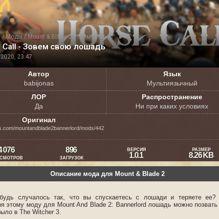
я
/
Моды
/
Mount & Blade 2
/
Геймплей
 Call - Зовем свою лошадь
2020, 23:47
Автор
Язык
babijonas
Мультиязычный
ЛОР
Распространение
Да
Ни при каких условиях
Оригинал
.com/mountandblade2bannerlord/mods/442
4 076
896
ВЕРСИЯ
РАЗМЕР
1.0.1
8.26 KB
СМОТРОВ
ЗАГРУЗОК
Описание мода для Mount & Blade 2
ибудь случалось так, что вы спускаетесь с лошади и теряете ее?
я этому моду для Mount And Blade 2: Bannerlord лошадь можно позвать 
было в The Witcher 3.