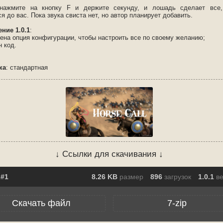
нажмите на кнопку F и держите секунду, и лошадь сделает все,
я до вас. Пока звука свиста нет, но автор планирует добавить.
ние 1.0.1
:
лена опция конфигурации, чтобы настроить все по своему желанию;
 код.
ка
: стандартная
↓ Ссылки для скачивания ↓
8.26 KB
размер
896
загрузок
1.0.1
в
Скачать файл
7-zip