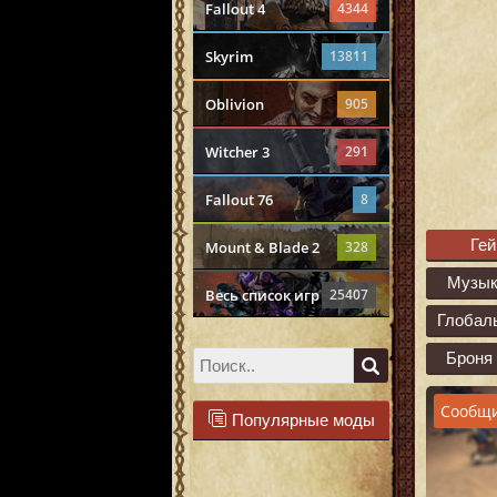
Fallout 4
4344
Skyrim
13811
Oblivion
905
Witcher 3
291
Fallout 76
8
Ге
Mount & Blade 2
328
Музык
Весь список игр
25407
Глобал
Броня
Сообщи
Популярные моды