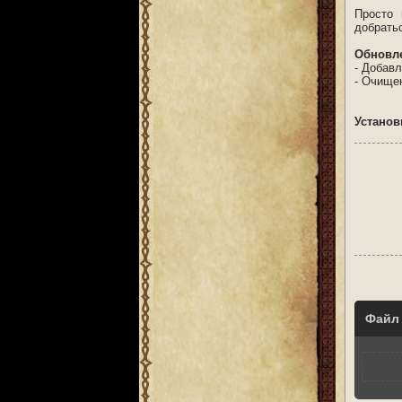
Просто 
добратьс
Обновле
- Добав
- Очищен
Установ
Файл