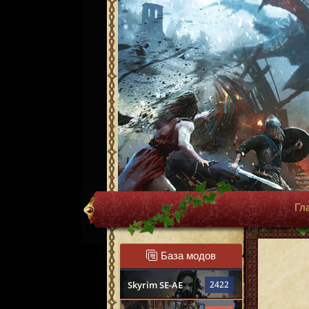
Гл
База модов
Skyrim SE-AE
2422