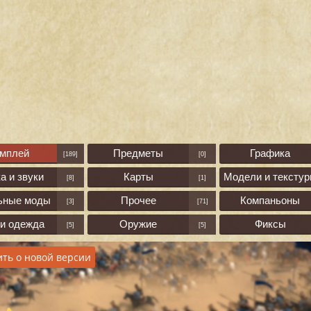
ймплей
Предметы
Графика
[189]
[0]
а и звуки
Карты
Модели и тексту
[8]
[1]
ьные моды
Прочее
Компаньоны
[3]
[71]
 и одежда
Оружие
Фиксы
[5]
[5]
ть о новой версии