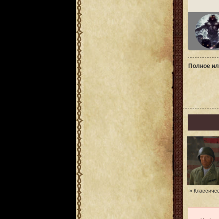
Полное ил
» Классичес