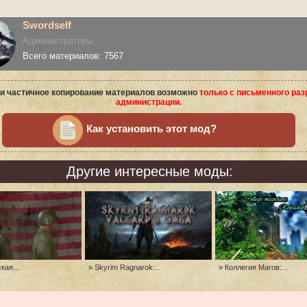
Swordself
Администраторы
Всего материалов: 7567
и частичное копирование материалов возможно
только с письменного ра
администрации.
Как установить этот мод?
Другие интересные моды:
кая...
» Skyrim Ragnarok:...
» Коллегия Магов:...