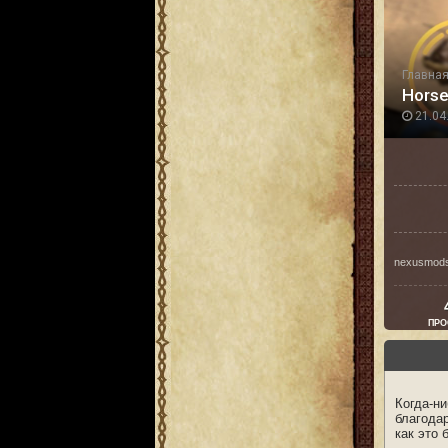
Главна
Horse
21.04.
nexusmods
ПРО
Когда-н
благодар
как это 