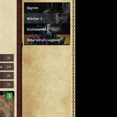
Skyrim
Witcher 3
Dishonored 2
Elder Scrolls Legends
[9]
ры
[24]
[8]
[5]
+
1