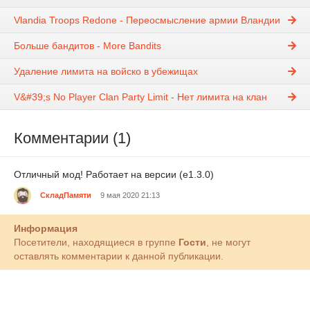
Vlandia Troops Redone - Переосмысление армии Вландии
Больше бандитов - More Bandits
Удаление лимита на войско в убежищах
V&#39;s No Player Clan Party Limit - Нет лимита на клан
Комментарии (1)
Отличный мод! Работает на версии (е1.3.0)
СкладПамяти
9 мая 2020 21:13
Информация
Посетители, находящиеся в группе
Гости
, не могут
оставлять комментарии к данной публикации.