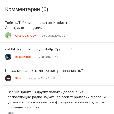
Комментарии (6)
Табиты/Тобиты, но никак не Утобиты.
Автор, читать научись.
Ainz_Ooal_Gown
29 мая 2020 00:32
cnfdbk b yf cnfkrth b yf j,kbdtjy Yj yt hf,jfn/
DexterBlood
21 мая 2018 12:41
Несколько папок, какие из них устанавливать?
Blasto
8 февраля 2017 18:56
Все швыряйте. В других папаках дополнения,
позволяющие радио звучать по всей территории Моаве. И
учтите - если вы по квестам фракций отключите радио, то
пропадёт и сигшнал.