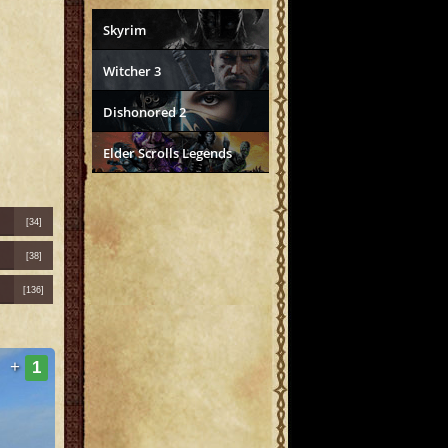
Skyrim
Witcher 3
Dishonored 2
Elder Scrolls Legends
[34]
[38]
[136]
+
1