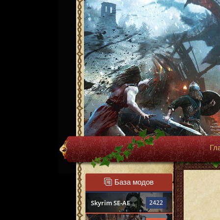
Гл
База модов
Skyrim SE-AE
2422