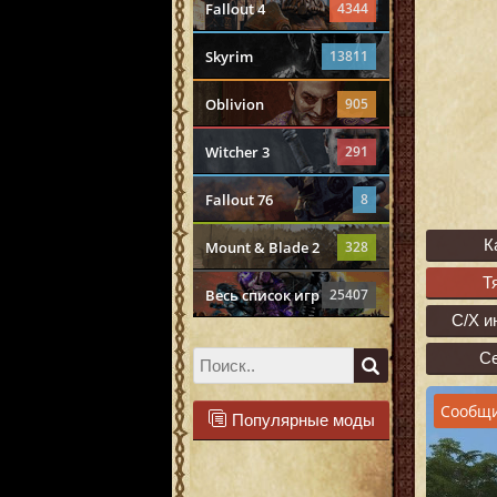
Fallout 4
4344
Skyrim
13811
Oblivion
905
Witcher 3
291
Fallout 76
8
К
Mount & Blade 2
328
Т
Весь список игр
25407
С/Х и
С
Сообщи
Популярные моды