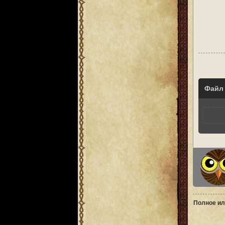
Файл
Полное ил