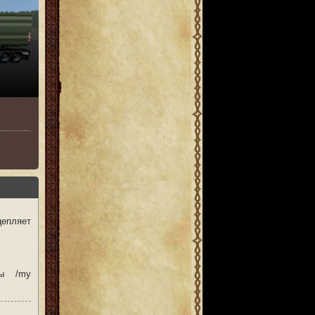
цепляет
ты /my