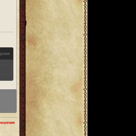
ерсия
зрешения