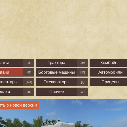
арты
Трактора
Комбайны
[16]
[159]
ягачи
Бортовые машины
Автомобили
[63]
[55]
нвентарь
Экскаваторы
Прицепы
[143]
[6]
еялки
Прочее
[25]
[177]
ть о новой версии