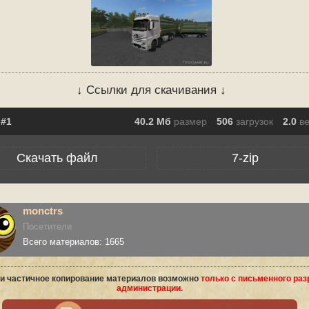
↓ Ссылки для скачивания ↓
40.2 Мб
размер
506
загрузок
2.0
в
Скачать файл
7-zip
monctrs
Посетители
Всего материалов: 1665
и частичное копирование материалов возможно
только с письменного ра
администрации.