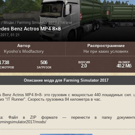
я
/
Моды
/
Farming Simulator 2017
/
Тягачи
des Benz Actros MP4 8×8
2017, 01:21
Автор
Распространение
Kyosho’s Modfactory
Ни при каких условиях
1 738
506
ВЕРСИЯ
РАЗМЕР
2.0
40.2 Мб
СМОТРОВ
ЗАГРУЗОК
Описание мода для Farming Simulator 2017
s Benz Actros MP4 8×8- это грузовик с мощностью 440 лошадиных сил. 
из "IT Runner". Скорость грузовика 84 километра в час.
вка: Файл в ZIP формате — перенести в папку докумен
rmingsimulator2017/mods/