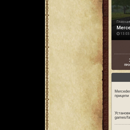
Главна
Merce
13.03.
ПРО
Mercede
прицепи 
Устано
games/fa