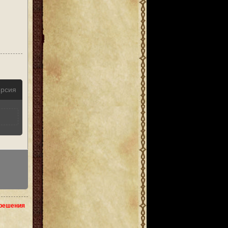
ерсия
зрешения