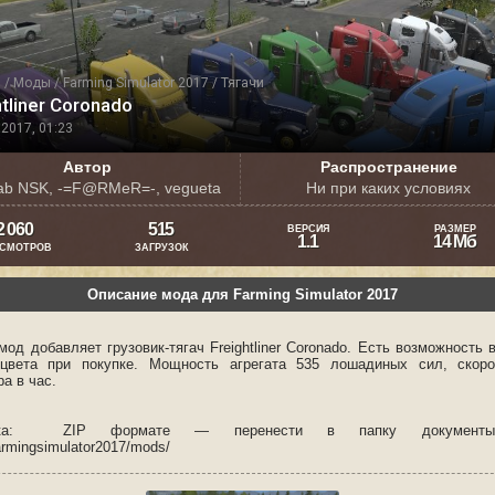
я
/
Моды
/
Farming Simulator 2017
/
Тягачи
htliner Coronado
2017, 01:23
Автор
Распространение
Lab NSK, -=F@RMeR=-, vegueta
Ни при каких условиях
2 060
515
ВЕРСИЯ
РАЗМЕР
1.1
14 Мб
СМОТРОВ
ЗАГРУЗОК
Описание мода для Farming Simulator 2017
од добавляет грузовик-тягач Freightliner Coronado. Есть возможность 
цвета при покупке. Мощность агрегата 535 лошадиных сил, скоро
ра в час.
овка: ZIP формате — перенести в папку документ
rmingsimulator2017/mods/