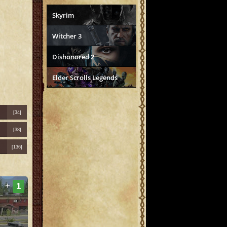
Skyrim
Witcher 3
Dishonored 2
Elder Scrolls Legends
[34]
[38]
[136]
+
1