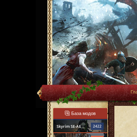
Гл
База модов
Skyrim SE-AE
2422