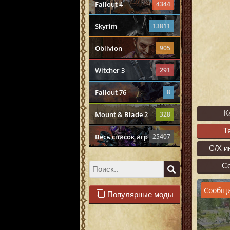
Fallout 4
4344
Skyrim
13811
Oblivion
905
Witcher 3
291
Fallout 76
8
К
Mount & Blade 2
328
Т
Весь список игр
25407
С/Х и
С
Сообщи
Популярные моды