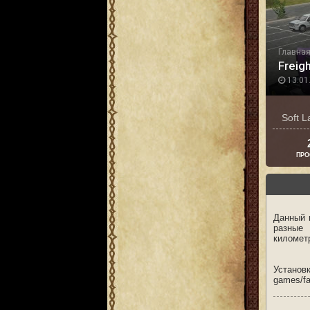
Главна
Freig
13.01.
Soft 
ПРО
Данный м
разные 
километ
Устан
games/fa