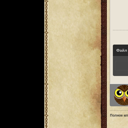
Файл
Полное ил