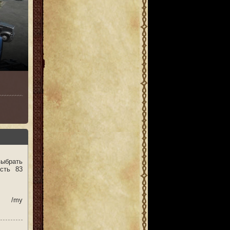
выбрать
сть 83
ы /my