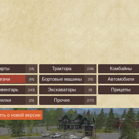
арты
Трактора
Комбайны
[16]
[159]
ягачи
Бортовые машины
Автомобили
[63]
[55]
нвентарь
Экскаваторы
Прицепы
[143]
[6]
еялки
Прочее
[25]
[177]
ть о новой версии