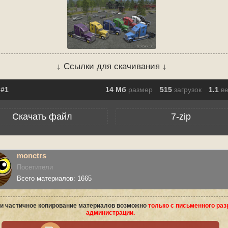
↓ Ссылки для скачивания ↓
14 Мб
размер
515
загрузок
1.1
в
Скачать файл
7-zip
monctrs
Посетители
Всего материалов: 1665
и частичное копирование материалов возможно
только с письменного ра
администрации.