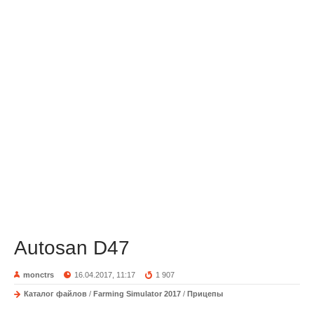
Autosan D47
monctrs
16.04.2017, 11:17
1 907
Каталог файлов
/
Farming Simulator 2017
/
Прицепы