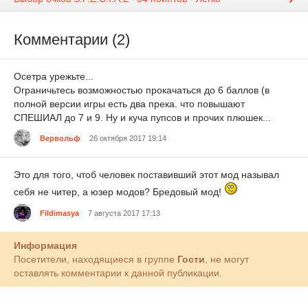
Комментарии (2)
Осетра урежьте...
Ограничьтесь возможностью прокачаться до 6 баллов (в
полной версии игры есть два прека. что повышают
СПЕШИАЛ до 7 и 9. Ну и куча пупсов и прочих плюшек...
Вервольф
26 октября 2017 19:14
Это для того, чтоб человек поставивший этот мод называл
себя не читер, а юзер модов? Бредовый мод!
Fildimasya
7 августа 2017 17:13
Информация
Посетители, находящиеся в группе
Гости
, не могут
оставлять комментарии к данной публикации.