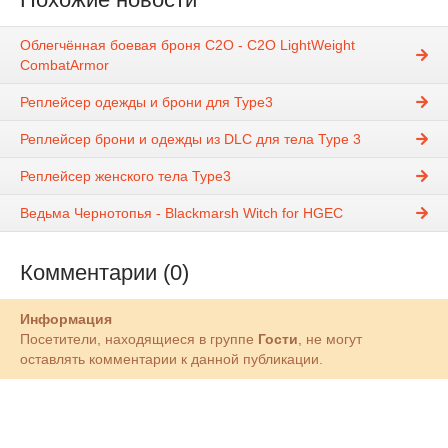
Облегчённая боевая броня C2O - C2O LightWeight
CombatArmor
Реплейсер одежды и брони для Type3
Реплейсер брони и одежды из DLC для тела Type 3
Реплейсер женского тела Type3
Ведьма Чернотопья - Blackmarsh Witch for HGEC
Комментарии (0)
Информация
Посетители, находящиеся в группе
Гости
, не могут
оставлять комментарии к данной публикации.