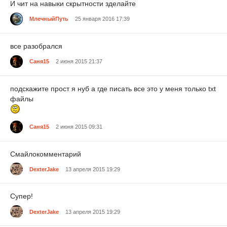
И чит на навыки скрытности зделайте
МлечныйПуть
25 января 2016 17:39
все разобрался
Саня15
2 июня 2015 21:37
подскажите прост я нуб а где писать все это у меня только txt
файлы
Саня15
2 июня 2015 09:31
Смайлокомментарий
DexterJake
13 апреля 2015 19:29
Супер!
DexterJake
13 апреля 2015 19:29