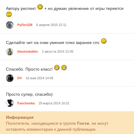
Автору респект
+ но думаю увлечение от игры теряется
РуЛет228
6 апреля 2015 22:11
Сделайте чит на очки умения плиз заранее спс
bkumiskaliev
2 августа 2014 12:45
Спасибо. Просто класс!
DV
16 мая 2014 14:45
Просто супер, спасибо)
Fanchenka
29 марта 2014 16:01
Информация
Посетители, находящиеся в группе
Гости
, не могут
оставлять комментарии к данной публикации.