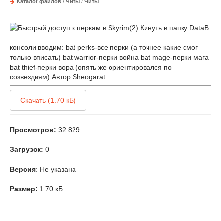
Каталог файлов
/
Читы
/
Читы
Кинуть в папку DataВ
консоли вводим: bat perks-все перки (а точнее какие смог
только вписать) bat warrior-перки война bat mage-перки мага
bat thief-перки вора (опять же ориентировался по
созвездиям) Автор:Sheogarat
Скачать (1.70 кБ)
Просмотров:
32 829
Загрузок:
0
Версия:
Не указана
Размер:
1.70 кБ