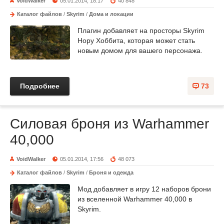
VoidWalker
05.01.2014, 18:17
40 848
Каталог файлов
/
Skyrim
/
Дома и локации
Плагин добавляет на просторы Skyrim
Нору Хоббита, которая может стать
новым домом для вашего персонажа.
Подробнее
73
Силовая броня из Warhammer
40,000
VoidWalker
05.01.2014, 17:56
48 073
Каталог файлов
/
Skyrim
/
Броня и одежда
Мод добавляет в игру 12 наборов брони
из вселенной Warhammer 40,000 в
Skyrim.