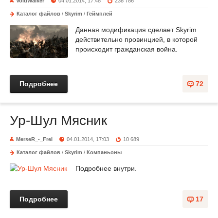
VoidWalker
04.01.2014, 17:48
238 786
Каталог файлов
/
Skyrim
/
Геймплей
Данная модификация сделает Skyrim
действительно провинцией, в которой
происходит гражданская война.
Подробнее
72
Ур-Шул Мясник
MerseR_-_FreI
04.01.2014, 17:03
10 689
Каталог файлов
/
Skyrim
/
Компаньоны
Подробнее внутри.
Подробнее
17