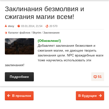
Заклинания безмолвия и
сжигания магии всем!
dexy
03.01.2014, 21:54
20 570
Каталог файлов
/
Skyrim
/
Заклинания
(Обновлено!)
Добавляет заклинания безмолвия и
сжигания магии, не дающее творить
заклинания цели. NPC враждебные маги
тоже научились использовать эти
заклинания!
Подробнее
51
В прошлое
В будущее